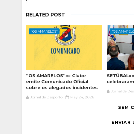
1
RELATED POST
"OS AMARELOS"
"OS AMAREL
“OS AMARELOS”»» Clube
SETÚBAL»»
emite Comunicado Oficial
celebraram
sobre os alegados incidentes
Jornal de De
Jornal de Desporto
May 24, 2026
SEM 
ENVIAR