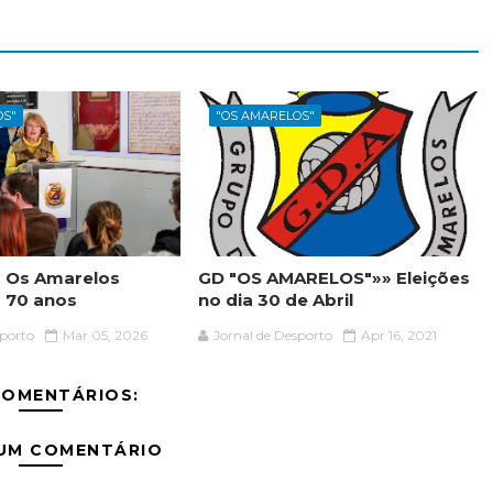
OS"
"OS AMARELOS"
 Os Amarelos
GD "OS AMARELOS"»» Eleições
 70 anos
no dia 30 de Abril
sporto
Mar 05, 2026
Jornal de Desporto
Apr 16, 2021
COMENTÁRIOS:
 UM COMENTÁRIO