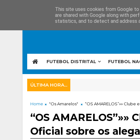
This site uses cookies from Google to d
are shared with Google along with perf
statistics, and to detect and address 
FUTEBOL DISTRITAL
FUTEBOL NA
ÚLTIMA HORA...
Home
"Os Amarelos"
“OS AMARELOS”»» Clube emi
“OS AMARELOS”»» C
Oficial sobre os aleg