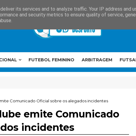
eliver its services and to analyze traffic. Your IP address and 
ormance and security metrics to ensure quality of service, gen
abuse.
CIONAL
FUTEBOL FEMININO
ARBITRAGEM
FUTSA
te Comunicado Oficial sobre os alegados incidentes
lube emite Comunicado
ados incidentes