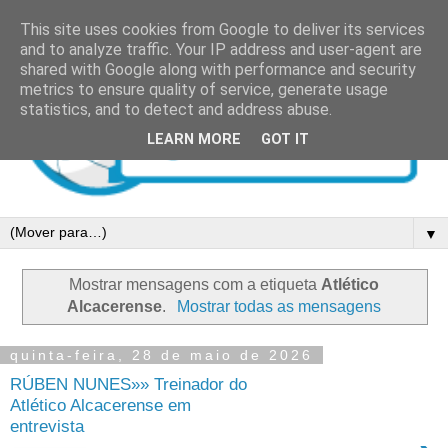
This site uses cookies from Google to deliver its services
and to analyze traffic. Your IP address and user-agent are
shared with Google along with performance and security
metrics to ensure quality of service, generate usage
statistics, and to detect and address abuse.
LEARN MORE
GOT IT
▼
Mostrar mensagens com a etiqueta
Atlético
Alcacerense
.
Mostrar todas as mensagens
quinta-feira, 28 de maio de 2026
RÚBEN NUNES»» Treinador do
Atlético Alcacerense em
entrevista