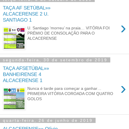
TAÇA AF SETÚBAL»»
ALCACERENSE 2 U.
SANTIAGO 1
›
U. Santiago ‘morreu’ na praia… VITÓRIA FOI
PRÉMIO DE CONSOLAÇÃO PARA O
ALCACERENSE
segunda-feira, 30 de setembro de 2019
TAÇA AFSETÚBAL»»
BANHEIRENSE 4
ALCACERENSE 1
›
Nunca é tarde para começar a ganhar…
PRIMEIRA VITÓRIA COROADA COM QUATRO
GOLOS
quarta-feira, 26 de junho de 2019
ALCACERENSE»» Olívio