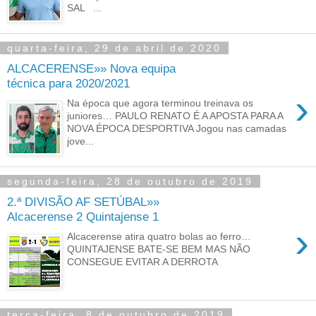
SAL ...
quarta-feira, 29 de abril de 2020
ALCACERENSE»» Nova equipa
técnica para 2020/2021
›
Na época que agora terminou treinava os
juniores… PAULO RENATO É A APOSTA PARA A
NOVA ÉPOCA DESPORTIVA Jogou nas camadas
jove...
segunda-feira, 28 de outubro de 2019
2.ª DIVISÃO AF SETÚBAL»»
Alcacerense 2 Quintajense 1
›
Alcacerense atira quatro bolas ao ferro…
QUINTAJENSE BATE-SE BEM MAS NÃO
CONSEGUE EVITAR A DERROTA
terça-feira, 8 de outubro de 2019