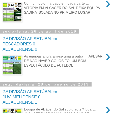
›
Com um golo marcado em cada parte …
VITÓRIA EM ALCÁCER DO SAL DEIXA EQUIPA
SADINA ISOLADA NO PRIMEIRO LUGAR
sexta-feira, 26 de abril de 2019
2.ª DIVISÃO AF SETUBAL»»
PESCADORES 0
ALCACERENSE 0
›
As equipas anularam-se uma à outra … APESAR
DE NÃO HAVER GOLOS FOI UM BOM
ESPECTÁCULO DE FUTEBOL
segunda-feira, 28 de janeiro de 2019
2.ª DIVISÃO AF SETÚBAL»»
JUV. MELIDENSE 0
ALCACERENSE 1
›
Equipa de Alcácer do Sal subiu ao 2.º lugar…