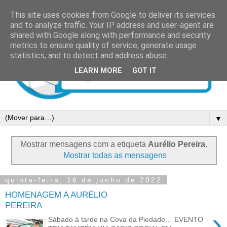
This site uses cookies from Google to deliver its services
and to analyze traffic. Your IP address and user-agent are
shared with Google along with performance and security
metrics to ensure quality of service, generate usage
statistics, and to detect and address abuse.
LEARN MORE
GOT IT
▼
Mostrar mensagens com a etiqueta
Aurélio Pereira
.
Mostrar todas as mensagens
quinta-feira, 16 de junho de 2022
HOMENAGEM A AURÉLIO
PEREIRA
›
Sábado à tarde na Cova da Piedade… EVENTO