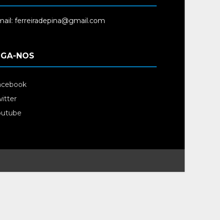
ail: ferreiradepina@gmail.com
IGA-NOS
acebook
itter
outube