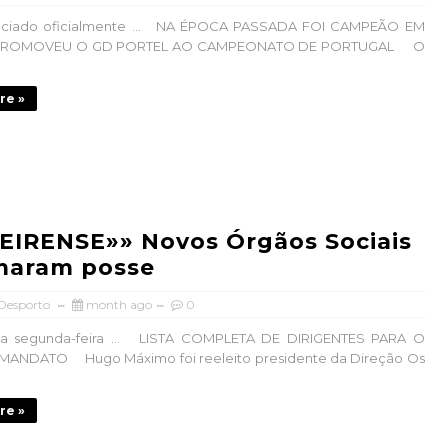
unciado oficialmente ... NA ÉPOCA PASSADA FOI CAMPEÃO EM
PROMOVEU O GD PORTEL AO CAMPEONATO DE PORTUGAL O
re »
EIRENSE»» Novos Órgãos Sociais
maram posse
 Desporto
month ago
0
a segunda-feira ... LISTA COMPLETA DE DIRIGENTES PARA O
ANDATO Hugo Máximo foi reeleito presidente da Direção Os
re »