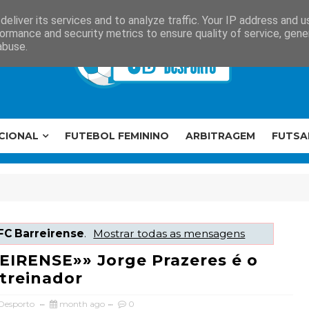
eliver its services and to analyze traffic. Your IP address and 
ormance and security metrics to ensure quality of service, gen
abuse.
CIONAL
FUTEBOL FEMININO
ARBITRAGEM
FUTSA
FC Barreirense
.
Mostrar todas as mensagens
IRENSE»» Jorge Prazeres é o
treinador
 Desporto
month ago
0