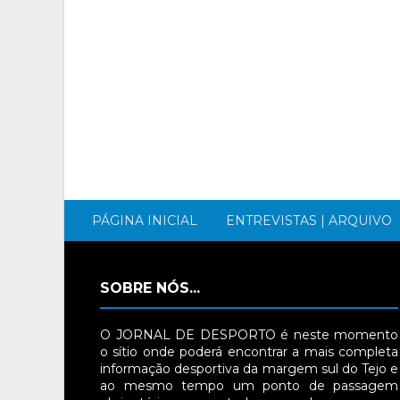
PÁGINA INICIAL
ENTREVISTAS | ARQUIVO
SOBRE NÓS...
O JORNAL DE DESPORTO é neste momento
o sítio onde poderá encontrar a mais completa
informação desportiva da margem sul do Tejo e
ao mesmo tempo um ponto de passagem