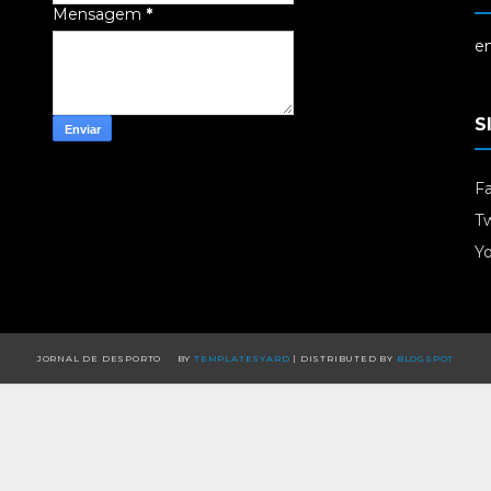
Mensagem
*
em
S
F
Tw
Y
JORNAL DE DESPORTO
BY
TEMPLATESYARD
| DISTRIBUTED BY
BLOGSPOT