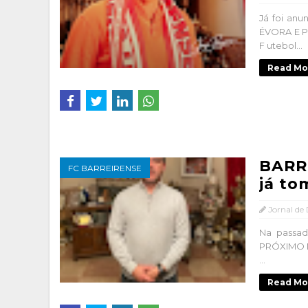
Já foi an
ÉVORA E 
F utebol...
Read Mo
BARR
FC BARREIRENSE
já to
Jornal de
Na passad
PRÓXIMO M
...
Read Mo