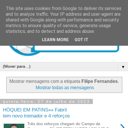
This site uses cookies from Google to deliver its services
and to analyze traffic. Your IP address and user-agent are
shared with Google along with performance and security
metrics to ensure quality of service, generate usage
statistics, and to detect and address abuse.
LEARN MORE
GOT IT
▼
Mostrar mensagens com a etiqueta
Filipe Fernandes
.
Mostrar todas as mensagens
quinta-feira, 27 de julho de 2023
HÓQUEI EM PATINS»» Fabril
tem novo treinador e 4 reforços
›
Três dos reforços chegam do Campo de