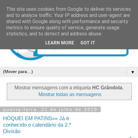
This site uses cookies from Google to deliver its services
and to analyze traffic. Your IP address and user-agent are
shared with Google along with performance and security
metrics to ensure quality of service, generate usage
statistics, and to detect and address abuse.
LEARN MORE
GOT IT
▼
Mostrar mensagens com a etiqueta
HC Grândola
.
Mostrar todas as mensagens
quarta-feira, 31 de julho de 2019
HÓQUEI EM PATINS»» Já é
conhecido o calendário da 2.ª
Divisão