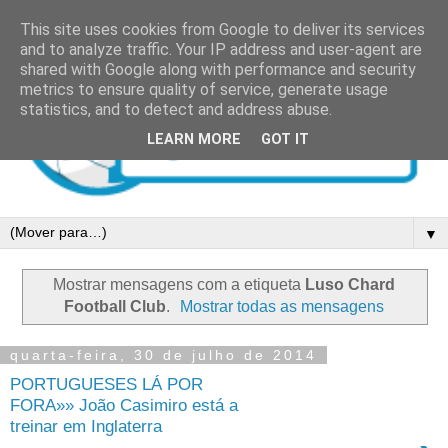
This site uses cookies from Google to deliver its services
and to analyze traffic. Your IP address and user-agent are
shared with Google along with performance and security
metrics to ensure quality of service, generate usage
statistics, and to detect and address abuse.
LEARN MORE
GOT IT
▼
Mostrar mensagens com a etiqueta
Luso Chard
Football Club
.
Mostrar todas as mensagens
quarta-feira, 30 de julho de 2014
PORTUGUESES LÁ POR
FORA»» João Casimiro está a
treinar em Inglaterra