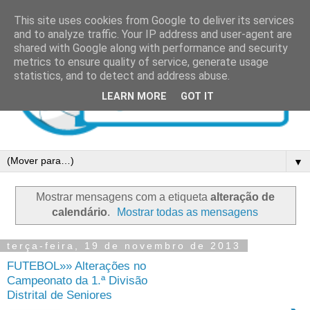
This site uses cookies from Google to deliver its services
and to analyze traffic. Your IP address and user-agent are
shared with Google along with performance and security
metrics to ensure quality of service, generate usage
statistics, and to detect and address abuse.
LEARN MORE
GOT IT
▼
Mostrar mensagens com a etiqueta
alteração de
calendário
.
Mostrar todas as mensagens
terça-feira, 19 de novembro de 2013
FUTEBOL»» Alterações no
Campeonato da 1.ª Divisão
Distrital de Seniores