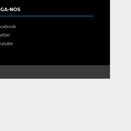
IGA-NOS
acebook
itter
outube