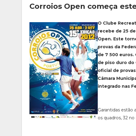
Corroios Open começa est
O Clube Recreati
recebe de 25 de 
Open. Este torne
provas da Feder
de 7 500 euros.
de piso duro do 
oficial de prova
Câmara Municipal
integrado nas Fe
Garantidas estão 
os quadros, 32 no