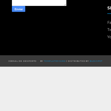
S
F
Tw
Y
JORNAL DE DESPORTO
BY
TEMPLATESYARD
| DISTRIBUTED BY
BLOGSPOT