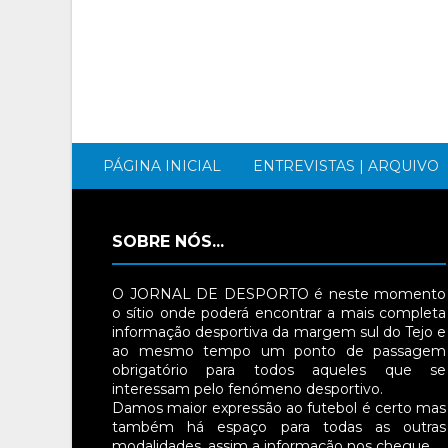
PÁGINA INICIAL
ENTREVISTAS | ARQUIVO
SOBRE NÓS...
O JORNAL DE DESPORTO é neste momento
o sítio onde poderá encontrar a mais completa
informação desportiva da margem sul do Tejo e
ao mesmo tempo um ponto de passagem
obrigatório para todos aqueles que se
interessam pelo fenómeno desportivo.
Damos maior expressão ao futebol é certo mas
também há espaço para todas as outras
modalidades, assim a informação nos chegue…