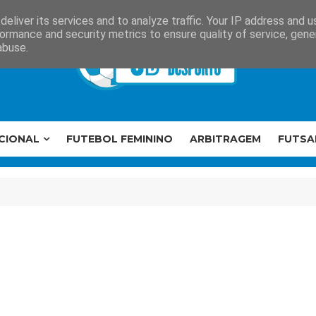
eliver its services and to analyze traffic. Your IP address and 
ormance and security metrics to ensure quality of service, gen
abuse.
CIONAL
FUTEBOL FEMININO
ARBITRAGEM
FUTSA