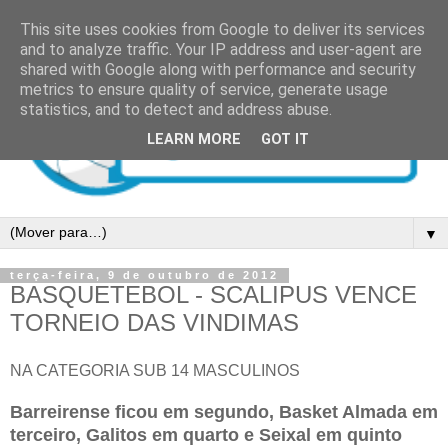
This site uses cookies from Google to deliver its services
and to analyze traffic. Your IP address and user-agent are
shared with Google along with performance and security
metrics to ensure quality of service, generate usage
statistics, and to detect and address abuse.
LEARN MORE
GOT IT
▼
terça-feira, 9 de outubro de 2012
BASQUETEBOL - SCALIPUS VENCE
TORNEIO DAS VINDIMAS
NA CATEGORIA SUB 14 MASCULINOS
Barreirense ficou em segundo, Basket Almada em
terceiro, Galitos em quarto e Seixal em quinto