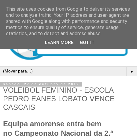
This site uses cookies from Google to deliver its services
and to analyze traffic. Your IP address and user-agent are
shared with Google along with performance and security
metrics to ensure quality of service, generate usage
statistics, and to detect and address abuse.
LEARN MORE
GOT IT
▼
sábado, 27 de outubro de 2012
VOLEIBOL FEMININO - ESCOLA
PEDRO EANES LOBATO VENCE
CASCAIS
Equipa amorense entra bem
no Campeonato Nacional da 2.ª