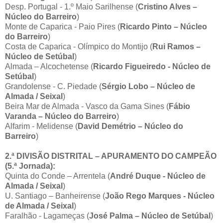
Desp. Portugal - 1.º Maio Sarilhense (
Cristino Alves –
Núcleo do Barreiro
)
Monte de Caparica - Paio Pires (
Ricardo Pinto – Núcleo
do Barreiro
)
Costa de Caparica - Olímpico do Montijo (
Rui Ramos –
Núcleo de Setúbal
)
Almada – Alcochetense (
Ricardo Figueiredo - Núcleo de
Setúbal
)
Grandolense - C. Piedade (
Sérgio Lobo – Núcleo de
Almada / Seixal
)
Beira Mar de Almada - Vasco da Gama Sines (
Fábio
Varanda – Núcleo do Barreiro
)
Alfarim - Melidense (
David Demétrio – Núcleo do
Barreiro
)
2.ª DIVISÃO DISTRITAL – APURAMENTO DO CAMPEÃO
(5.ª Jornada):
Quinta do Conde – Arrentela (
André Duque - Núcleo de
Almada / Seixal
)
U. Santiago – Banheirense (
João Rego Marques - Núcleo
de Almada / Seixal
)
Faralhão - Lagameças (
José Palma – Núcleo de Setúbal
)