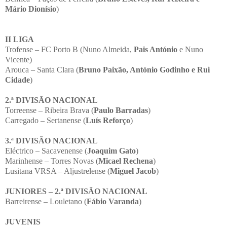
Mário Dionísio
)
II LIGA
Trofense – FC Porto B (Nuno Almeida,
Pais António
e Nuno
Vicente)
Arouca – Santa Clara (
Bruno Paixão, António Godinho e Rui
Cidade
)
2.ª DIVISÃO NACIONAL
Torreense – Ribeira Brava (
Paulo Barradas
)
Carregado – Sertanense (
Luís Reforço
)
3.ª DIVISÃO NACIONAL
Eléctrico – Sacavenense (
Joaquim Gato
)
Marinhense – Torres Novas (
Micael Rechena
)
Lusitana VRSA – Aljustrelense (
Miguel Jacob
)
JUNIORES – 2.ª DIVISÃO NACIONAL
Barreirense – Louletano (
Fábio Varanda
)
JUVENIS