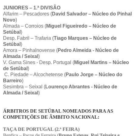
JUNIORES – 1.ª DIVISÃO
Alfarim – Pescadores (
David Salvador – Núcleo do Pinhal
Novo
)
Almada – Corroios (
Miguel Figueiredo – Núcleo de
Setúbal
)
Desp. Fabril – Trafaria (
Tiago Marques – Núcleo de
Setúbal
)
Amora – Pinhalnovense (
Pedro Almeida - Núcleo de
Almada / Seixal
)
V. Gama Sines - Desp. Portugal (
Miguel Martins – Núcleo
de Setúbal
)
C. Piedade – Alcochetense (
Paulo Jorge – Núcleo do
Barreiro
)
Sesimbra – Seixal (
Lourenço Abrantes - Núcleo de
Almada / Seixal
)
ÁRBITROS DE SETÚBAL NOMEADOS PARA AS
COMPETIÇÕES DE ÂMBITO NACIONAL:
TAÇA DE PORTUGAL (2.ª FEIRA)
Benfica – Paços de Ferreira (
Bruno Esteves, Rui Teixeira e