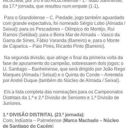
Alcochete, por 3-0 e do Alcochetense - 1.º Maio Sarilhense,
da 17.ª jornada, que resultou num empate (1-1).
Para o Grandolense – C. Piedade, jogo também aguardado
com grande expectativa, foi nomeado Sérgio Lobo (Almada /
Seixal); para os Pescadores – Olímpico do Montijo, Rui
Ramos (Setúbal); para o Beira Mar de Almada – Vasco da
Gama de Sines, Fábio Varanda (Barreiro) e, para o Monte
de Caparica – Paio Pires, Ricardo Pinto (Barreiro).
Na segunda divisão, que atinge o final da primeira volta da
fase de apuramento do campeão, sobressaem dois jogos: o
U. Santiago – Banheirense, que será dirigido por João Rego
Marques (Almada / Seixal) e o Quinta do Conde – Arrentela
por André Duque (também do Núcleo de Almada / Seixal).
Eis a lista completa das nomeações para os Campeonatos
Distritais da 1.ª e 2.ª Divisão de Seniores e 1.ª Divisão de
Juniores.
1.ª DIVISÃO DISTRITAL (23.ª jornada):
Com. Indústria – Palmelense (
Marco Machado – Núcleo
de Santiago do Cacém
)