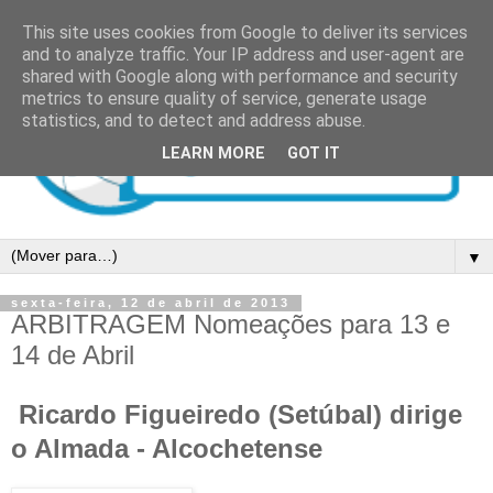
This site uses cookies from Google to deliver its services
and to analyze traffic. Your IP address and user-agent are
shared with Google along with performance and security
metrics to ensure quality of service, generate usage
statistics, and to detect and address abuse.
LEARN MORE
GOT IT
▼
sexta-feira, 12 de abril de 2013
ARBITRAGEM Nomeações para 13 e
14 de Abril
Ricardo Figueiredo (Setúbal) dirige
o Almada - Alcochetense