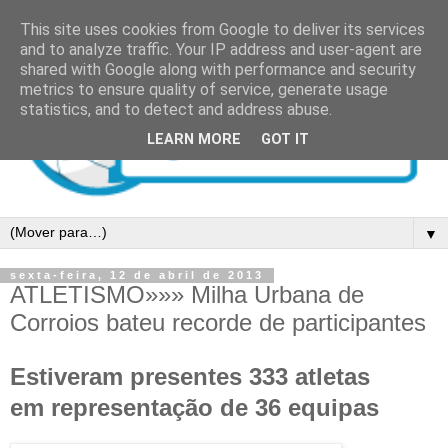
This site uses cookies from Google to deliver its services
and to analyze traffic. Your IP address and user-agent are
shared with Google along with performance and security
metrics to ensure quality of service, generate usage
statistics, and to detect and address abuse.
LEARN MORE
GOT IT
▼
sexta-feira, 12 de abril de 2013
ATLETISMO»»» Milha Urbana de
Corroios bateu recorde de participantes
Estiveram presentes 333 atletas
em representação de 36 equipa
s