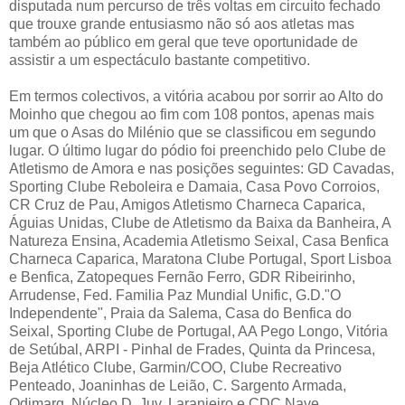
disputada num percurso de três voltas em circuito fechado
que trouxe grande entusiasmo não só aos atletas mas
também ao público em geral que teve oportunidade de
assistir a um espectáculo bastante competitivo.
Em termos colectivos, a vitória acabou por sorrir ao Alto do
Moinho que chegou ao fim com 108 pontos, apenas mais
um que o Asas do Milénio que se classificou em segundo
lugar. O último lugar do pódio foi preenchido pelo Clube de
Atletismo de Amora e nas posições seguintes: GD Cavadas,
Sporting Clube Reboleira e Damaia, Casa Povo Corroios,
CR Cruz de Pau, Amigos Atletismo Charneca Caparica,
Águias Unidas, Clube de Atletismo da Baixa da Banheira, A
Natureza Ensina, Academia Atletismo Seixal, Casa Benfica
Charneca Caparica, Maratona Clube Portugal, Sport Lisboa
e Benfica, Zatopeques Fernão Ferro, GDR Ribeirinho,
Arrudense, Fed. Familia Paz Mundial Unific, G.D."O
Independente", Praia da Salema, Casa do Benfica do
Seixal, Sporting Clube de Portugal, AA Pego Longo, Vitória
de Setúbal, ARPI - Pinhal de Frades, Quinta da Princesa,
Beja Atlético Clube, Garmin/COO, Clube Recreativo
Penteado, Joaninhas de Leião, C. Sargento Armada,
Odimarq, Núcleo D. Juv. Laranjeiro e CDC Nave.