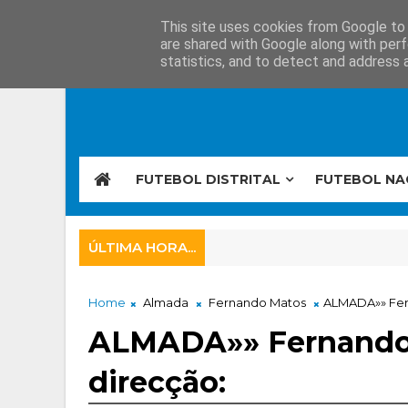
This site uses cookies from Google to d
are shared with Google along with perf
statistics, and to detect and address 
FUTEBOL DISTRITAL
FUTEBOL NA
ÚLTIMA HORA...
Home
Almada
Fernando Matos
ALMADA»» Fern
ALMADA»» Fernando 
direcção: