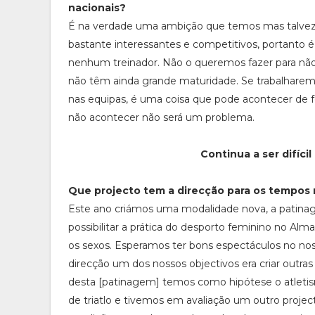
nacionais?
É na verdade uma ambição que temos mas talvez pa
bastante interessantes e competitivos, portanto 
nenhum treinador. Não o queremos fazer para nã
não têm ainda grande maturidade. Se trabalharem
nas equipas, é uma coisa que pode acontecer de fo
não acontecer não será um problema.
Continua a ser difíci
Que projecto tem a direcção para os tempos
Este ano criámos uma modalidade nova, a patina
possibilitar a prática do desporto feminino no A
os sexos. Esperamos ter bons espectáculos no no
direcção um dos nossos objectivos era criar outra
desta [patinagem] temos como hipótese o atlet
de triatlo e tivemos em avaliação um outro proj