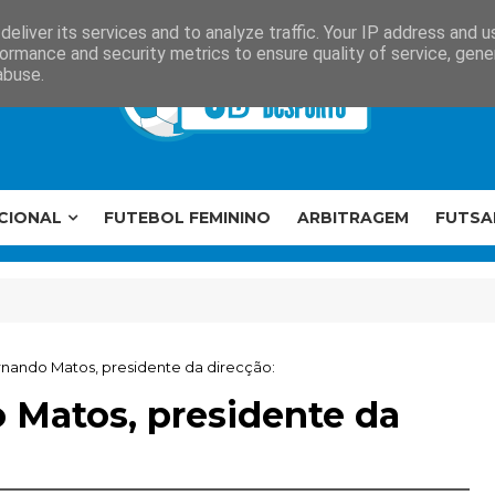
eliver its services and to analyze traffic. Your IP address and 
ormance and security metrics to ensure quality of service, gen
abuse.
CIONAL
FUTEBOL FEMININO
ARBITRAGEM
FUTSA
ando Matos, presidente da direcção:
Matos, presidente da