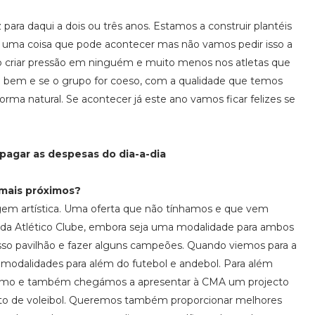
ra daqui a dois ou três anos. Estamos a construir plantéis
é uma coisa que pode acontecer mas não vamos pedir isso a
o criar pressão em ninguém e muito menos nos atletas que
 bem e se o grupo for coeso, com a qualidade que temos
rma natural. Se acontecer já este ano vamos ficar felizes se
l pagar as despesas do dia-a-dia
 mais próximos?
gem artística. Uma oferta que não tínhamos e que vem
lmada Atlético Clube, embora seja uma modalidade para ambos
sso pavilhão e fazer alguns campeões. Quando viemos para a
s modalidades para além do futebol e andebol. Para além
ismo e também chegámos a apresentar à CMA um projecto
ecto de voleibol. Queremos também proporcionar melhores