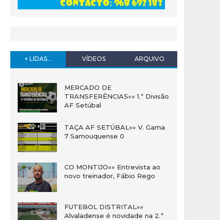
+ LIDAS...
VÍDEOS
ARQUIVO
MERCADO DE
TRANSFERÊNCIAS»» 1.ª Divisão
AF Setúbal
TAÇA AF SETÚBAL»» V. Gama
7 Samouquense 0
CO MONTIJO»» Entrevista ao
novo treinador, Fábio Rego
FUTEBOL DISTRITAL»»
Alvaladense é novidade na 2.ª