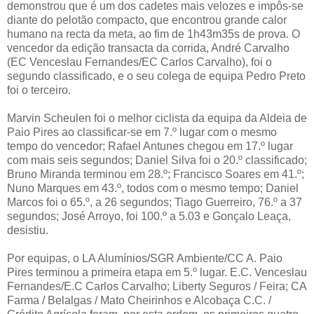
demonstrou que é um dos cadetes mais velozes e impôs-se
diante do pelotão compacto, que encontrou grande calor
humano na recta da meta, ao fim de 1h43m35s de prova. O
vencedor da edição transacta da corrida, André Carvalho
(EC Venceslau Fernandes/EC Carlos Carvalho), foi o
segundo classificado, e o seu colega de equipa Pedro Preto
foi o terceiro.
Marvin Scheulen foi o melhor ciclista da equipa da Aldeia de
Paio Pires ao classificar-se em 7.º lugar com o mesmo
tempo do vencedor; Rafael Antunes chegou em 17.º lugar
com mais seis segundos; Daniel Silva foi o 20.º classificado;
Bruno Miranda terminou em 28.º; Francisco Soares em 41.º;
Nuno Marques em 43.º, todos com o mesmo tempo; Daniel
Marcos foi o 65.º, a 26 segundos; Tiago Guerreiro, 76.º a 37
segundos; José Arroyo, foi 100.º a 5.03 e Gonçalo Leaça,
desistiu.
Por equipas, o LA Alumínios/SGR Ambiente/CC A. Paio
Pires terminou a primeira etapa em 5.º lugar. E.C. Venceslau
Fernandes/E.C Carlos Carvalho; Liberty Seguros / Feira; CA
Farma / Belalgas / Mato Cheirinhos e Alcobaça C.C. /