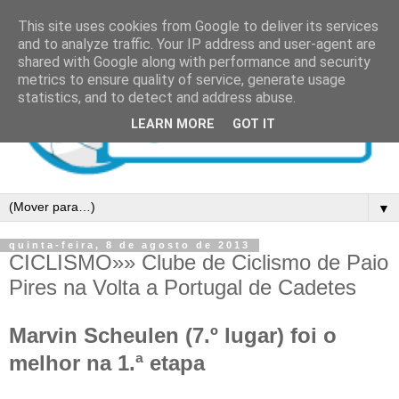
This site uses cookies from Google to deliver its services
and to analyze traffic. Your IP address and user-agent are
shared with Google along with performance and security
metrics to ensure quality of service, generate usage
statistics, and to detect and address abuse.
LEARN MORE
GOT IT
▼
quinta-feira, 8 de agosto de 2013
CICLISMO»» Clube de Ciclismo de Paio
Pires na Volta a Portugal de Cadetes
Marvin Scheulen (7.º lugar) foi o
melhor na 1.ª etapa