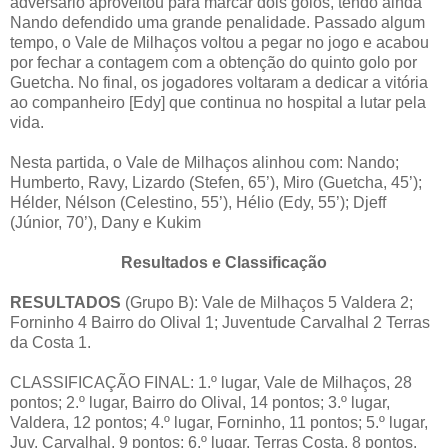
adversário aproveitou para marcar dois golos, tendo ainda
Nando defendido uma grande penalidade. Passado algum
tempo, o Vale de Milhaços voltou a pegar no jogo e acabou
por fechar a contagem com a obtenção do quinto golo por
Guetcha. No final, os jogadores voltaram a dedicar a vitória
ao companheiro [Edy] que continua no hospital a lutar pela
vida.
Nesta partida, o Vale de Milhaços alinhou com: Nando;
Humberto, Ravy, Lizardo (Stefen, 65’), Miro (Guetcha, 45’);
Hélder, Nélson (Celestino, 55’), Hélio (Edy, 55’); Djeff
(Júnior, 70’), Dany e Kukim
Resultados e Classificação
RESULTADOS
(Grupo B): Vale de Milhaços 5 Valdera 2;
Forninho 4 Bairro do Olival 1; Juventude Carvalhal 2 Terras
da Costa 1.
CLASSIFICAÇÃO FINAL: 1.º lugar, Vale de Milhaços, 28
pontos; 2.º lugar, Bairro do Olival, 14 pontos; 3.º lugar,
Valdera, 12 pontos; 4.º lugar, Forninho, 11 pontos; 5.º lugar,
Juv. Carvalhal, 9 pontos; 6.º lugar, Terras Costa, 8 pontos.