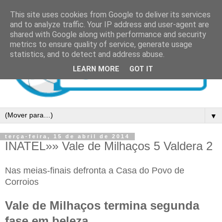
This site uses cookies from Google to deliver its services
and to analyze traffic. Your IP address and user-agent are
shared with Google along with performance and security
metrics to ensure quality of service, generate usage
statistics, and to detect and address abuse.
LEARN MORE
GOT IT
▼
terça-feira, 15 de abril de 2014
INATEL»» Vale de Milhaços 5 Valdera 2
Nas meias-finais defronta a Casa do Povo de
Corroios
Vale de Milhaços termina segunda
fase em beleza