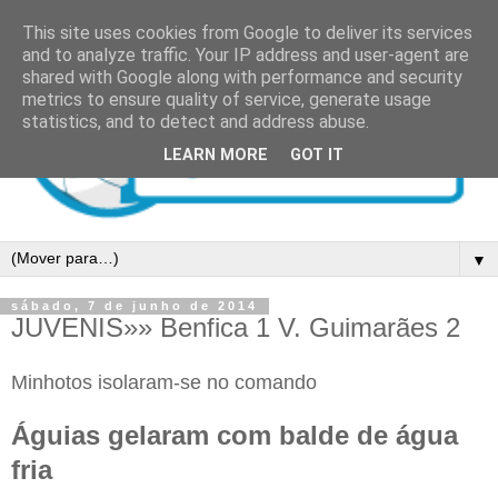
This site uses cookies from Google to deliver its services
and to analyze traffic. Your IP address and user-agent are
shared with Google along with performance and security
metrics to ensure quality of service, generate usage
statistics, and to detect and address abuse.
LEARN MORE
GOT IT
▼
sábado, 7 de junho de 2014
JUVENIS»» Benfica 1 V. Guimarães 2
Minhotos isolaram-se no comando
Águias gelaram com balde de água
fria