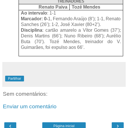
TREINADORES
Renato Paiva
Tozé Mendes
Ao intervalo
: 1-1
Marcador: 0-
1, Fernando Araújo (8’); 1-1, Renato
Sanches (26’); 1-2, José Xavier (80+2’).
Disciplina
: cartão amarelo a Vítor Gomes (37’);
Denis Martins (66’); Nuno Ribeiro (68’); Aurélio
Buta (70’). Tozé Mendes, treinador do V.
Guimarães, foi expulso aos 66’.
Partilhar
Sem comentários:
Enviar um comentário
‹
›
Página inicial