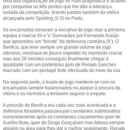
uma boa organização de jogo foi mais pragmática e acabou
por conquistar os três pontos que lhe dão a liderança
isolada da competição, tirando partido também da vitória
alcançada pelo Sporting (1-0) no Porto.
Os encarnados tomaram a iniciativa do jogo mas a primeira
equipa a marcar foi o V. Guimarães por Fernando Araújo
que aproveitou um “brinde” da defensiva contrária (8’). O
Benfica, que teve sempre um grande volume de jogo
ofensivo, mostrava-se pouco expedito no momento crucial
mas aos 26 minutos conseguiu finalmente chegar à
igualdade cum um portentoso golo de Renato Sanches
marcado com um pontapé forte efectuado do meio da rua.
Na segunda parte, a toada de jogo manteve-se com os
encarnados sempre balanceados no ataque à procura da
vitória e os minhotos a tentarem segurar o empate.
A pressão do Benfica era cada vez mais acentuada e a
defensiva forasteira passava por constantes sobressaltos
nomeadamente após os constantes cruzamentos quer de
Aurélio Buta, quer de Diogo Gonçalves mas faltava sempre
alguém na área para lhes dar o melhor seguimento. Renato