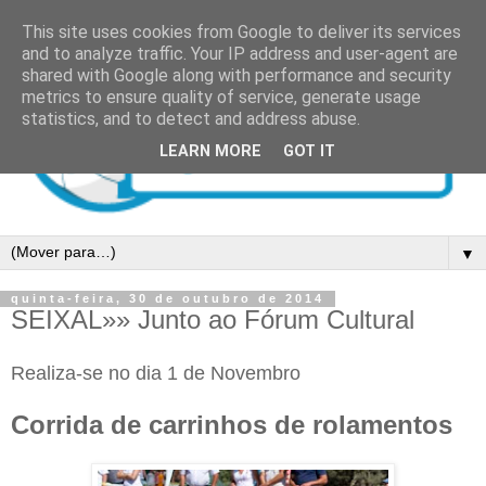
This site uses cookies from Google to deliver its services
and to analyze traffic. Your IP address and user-agent are
shared with Google along with performance and security
metrics to ensure quality of service, generate usage
statistics, and to detect and address abuse.
LEARN MORE
GOT IT
▼
quinta-feira, 30 de outubro de 2014
SEIXAL»» Junto ao Fórum Cultural
Realiza-se no dia 1 de Novembro
Corrida de carrinhos de rolamentos