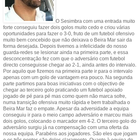
O Sesimbra com uma entrada muito
forte conseguiu fazer dois golos muito cedo e criou várias
oportunidades para fazer o 3-0, fruto de um futebol ofensivo
muito bem concebido que não deixava o Beira Mar sair da
forma desejada. Depois tivemos a infelicidade do nosso
guarda-redes se lesionar ainda na primeira parte, e essa
desconcentração fez com que o adversário com futebol
directo conseguisse chegar ao 2-1, ainda antes do intervalo.
Por aquilo que fizemos na primeira parte ir para o intervalo
apenas com um golo de vantagem era pouco. Na segunda
parte partimos para boas iniciativas com o objectivo de
chegar ao terceiro golo praticando um futebol apoiado
jogado de pé para pé mas como quem não marca sofre,
numa transição ofensiva muito rápida e bem trabalhada o
Beira Mar faz o empate. Apesar da adversidade a equipa
conseguiu ir para o meio campo adversário e marcou mais
dois golos, colocando o marcador em 4-2. O terceiro golo do
adversário surgiu já na compensação com uma oferta da
nossa equipa. Parabéns aos jogadores. São eles que jogam
e os três pontos são deles claramente. Quanto à equipa de