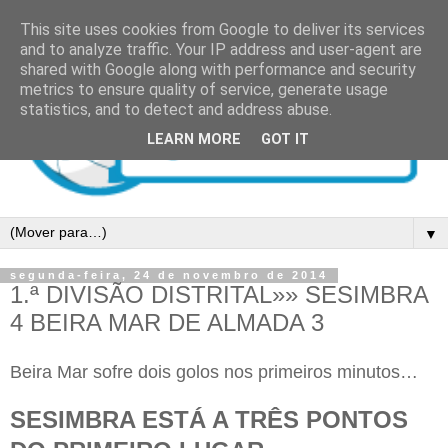
This site uses cookies from Google to deliver its services
and to analyze traffic. Your IP address and user-agent are
shared with Google along with performance and security
metrics to ensure quality of service, generate usage
statistics, and to detect and address abuse.
LEARN MORE
GOT IT
▼
segunda-feira, 24 de novembro de 2014
1.ª DIVISÃO DISTRITAL»» SESIMBRA
4 BEIRA MAR DE ALMADA 3
Beira Mar sofre dois golos nos primeiros minutos…
SESIMBRA ESTÁ A TRÊS PONTOS