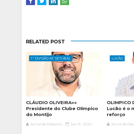
RELATED POST
1.ª DIVISÃO AF SETÚBAL
LUCÃO
CLÁUDIO OLIVEIRA»»
OLIMPICO 
Presidente do Clube Olímpico
Lucão é o 
do Montijo
reforço
Jornal de Desporto
Jan 19, 2024
Jornal de De