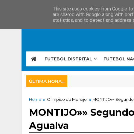
This site uses cookies from Google to d
are shared with Google along with perf
statistics, and to detect and address 
FUTEBOL DISTRITAL
FUTEBOL NA
ÚLTIMA HORA...
Home
Olímpico do Montijo
MONTIJO»» Segundo l
MONTIJO»» Segundo 
Agualva