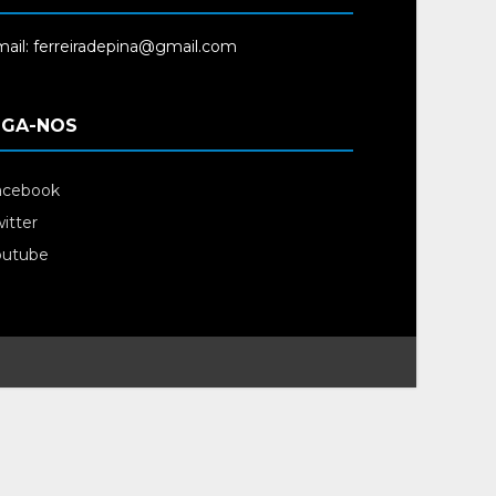
ail: ferreiradepina@gmail.com
IGA-NOS
acebook
itter
outube