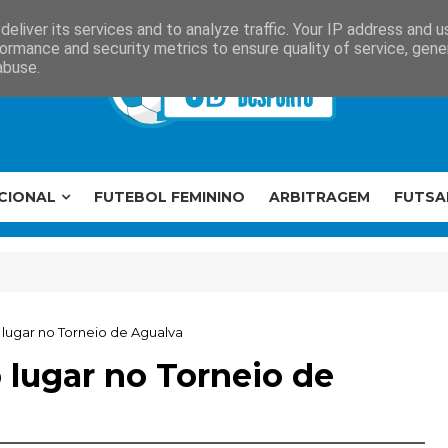
eliver its services and to analyze traffic. Your IP address and 
ormance and security metrics to ensure quality of service, gen
abuse.
CIONAL
FUTEBOL FEMININO
ARBITRAGEM
FUTSA
ugar no Torneio de Agualva
lugar no Torneio de