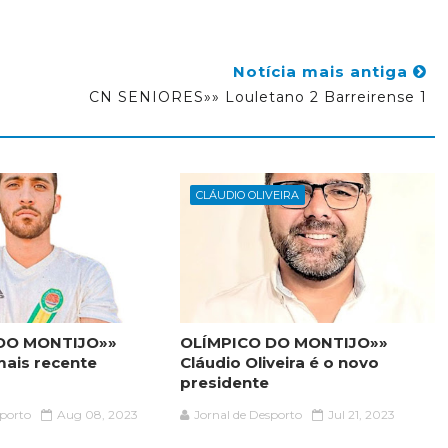
Notícia mais antiga
CN SENIORES»» Louletano 2 Barreirense 1
CLÁUDIO OLIVEIRA
DO MONTIJO»»
OLÍMPICO DO MONTIJO»»
mais recente
Cláudio Oliveira é o novo
presidente
sporto
Aug 08, 2023
Jornal de Desporto
Jul 21, 2023