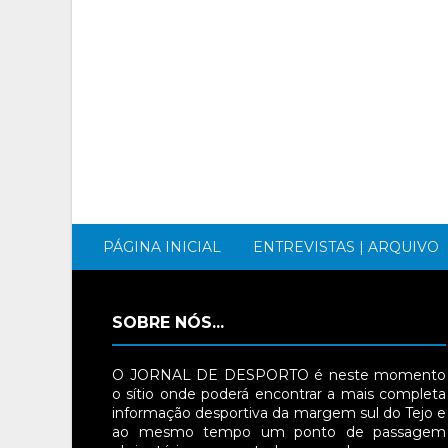
PÁGINA INICIAL
ENTREVISTAS | ARQUIVO
SOBRE NÓS...
O JORNAL DE DESPORTO é neste momento
o sítio onde poderá encontrar a mais completa
informação desportiva da margem sul do Tejo e
ao mesmo tempo um ponto de passagem