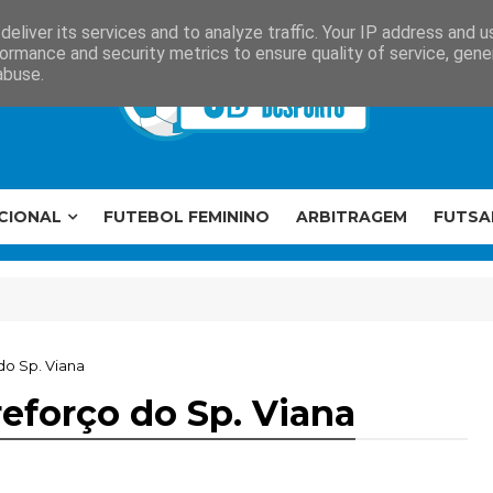
eliver its services and to analyze traffic. Your IP address and 
ormance and security metrics to ensure quality of service, gen
abuse.
CIONAL
FUTEBOL FEMININO
ARBITRAGEM
FUTSA
o Sp. Viana
forço do Sp. Viana