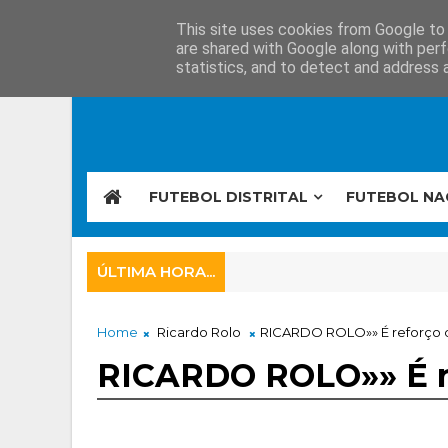
This site uses cookies from Google to d
are shared with Google along with perf
statistics, and to detect and address 
FUTEBOL DISTRITAL
FUTEBOL NA
ÚLTIMA HORA...
Home
Ricardo Rolo
RICARDO ROLO»» É reforço d
RICARDO ROLO»» É re