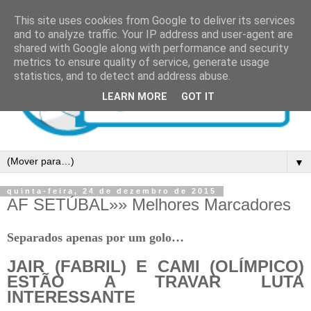
This site uses cookies from Google to deliver its services
and to analyze traffic. Your IP address and user-agent are
shared with Google along with performance and security
metrics to ensure quality of service, generate usage
statistics, and to detect and address abuse.
LEARN MORE
GOT IT
▼
quinta-feira, 24 de dezembro de 2015
AF SETÚBAL»» Melhores Marcadores
Separados apenas por um golo…
JAIR (FABRIL) E CAMI (OLÍMPICO)
ESTÃO A TRAVAR LUTA
INTERESSANTE