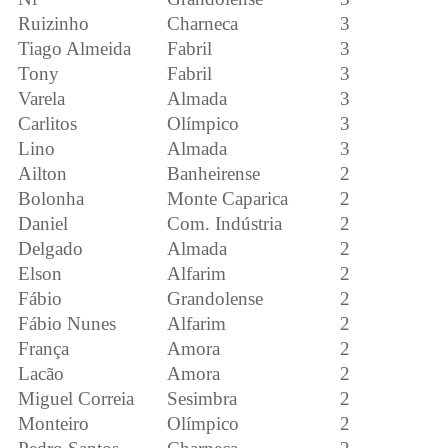
Ruizinho
Charneca
3
Tiago Almeida
Fabril
3
Tony
Fabril
3
Varela
Almada
3
Carlitos
Olímpico
3
Lino
Almada
3
Ailton
Banheirense
2
Bolonha
Monte Caparica
2
Daniel
Com. Indústria
2
Delgado
Almada
2
Elson
Alfarim
2
Fábio
Grandolense
2
Fábio Nunes
Alfarim
2
França
Amora
2
Lacão
Amora
2
Miguel Correia
Sesimbra
2
Monteiro
Olímpico
2