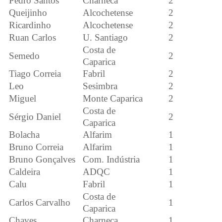
Pedro Santos
Charneca
2
Queijinho
Alcochetense
2
Ricardinho
Alcochetense
2
Ruan Carlos
U. Santiago
2
Costa de
Semedo
2
Caparica
Tiago Correia
Fabril
2
Leo
Sesimbra
2
Miguel
Monte Caparica
2
Costa de
Sérgio Daniel
2
Caparica
Bolacha
Alfarim
1
Bruno Correia
Alfarim
1
Bruno Gonçalves
Com. Indústria
1
Caldeira
ADQC
1
Calu
Fabril
1
Costa de
Carlos Carvalho
1
Caparica
Chaves
Charneca
1