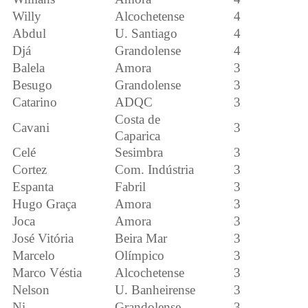
Willy
Alcochetense
4
Abdul
U. Santiago
4
Djá
Grandolense
4
Balela
Amora
3
Besugo
Grandolense
3
Catarino
ADQC
3
Costa de
Cavani
3
Caparica
Celé
Sesimbra
3
Cortez
Com. Indústria
3
Espanta
Fabril
3
Hugo Graça
Amora
3
Joca
Amora
3
José Vitória
Beira Mar
3
Marcelo
Olímpico
3
Marco Véstia
Alcochetense
3
Nelson
U. Banheirense
3
Ni
Grandolense
3