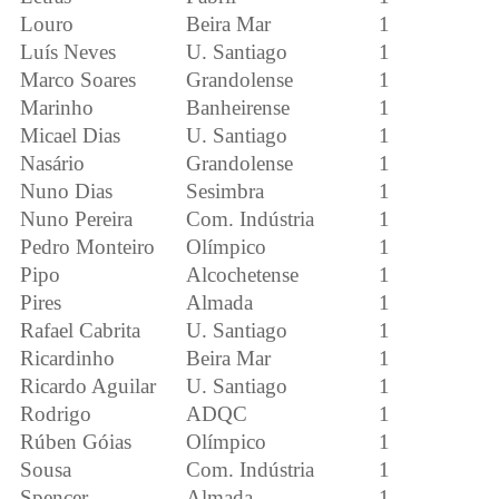
Louro
Beira Mar
1
Luís Neves
U. Santiago
1
Marco Soares
Grandolense
1
Marinho
Banheirense
1
Micael Dias
U. Santiago
1
Nasário
Grandolense
1
Nuno Dias
Sesimbra
1
Nuno Pereira
Com. Indústria
1
Pedro Monteiro
Olímpico
1
Pipo
Alcochetense
1
Pires
Almada
1
Rafael Cabrita
U. Santiago
1
Ricardinho
Beira Mar
1
Ricardo Aguilar
U. Santiago
1
Rodrigo
ADQC
1
Rúben Góias
Olímpico
1
Sousa
Com. Indústria
1
Spencer
Almada
1