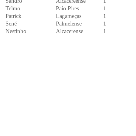
Sandro
Alcacereense
1
Telmo
Paio Pires
1
Patrick
Lagameças
1
Sené
Palmelense
1
Nestinho
Alcacerense
1