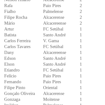
Rafa
Paio Pires
2
Fialho
Palmelense
2
Filipe Rocha
Alcacerense
2
Mário
Alcacereense
2
Artur
FC Setúbal
1
Batista
Santo André
1
Carlos Ferreira
V. Gama
1
Carlos Tavares
FC Setúbal
1
Dany
Alcacereense
1
Edson
Santo André
1
Elson
Santo André
1
Etiandro
FC Setúbal
1
Felício
Paio Pires
1
Fernando
Paio Pires
1
Filipe Pinto
Oriental
1
Gonçalo Oliveira
Alcacerense
1
Gonzaga
Moitense
1