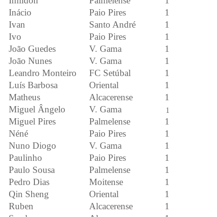
Imildon
Palmelense
1
Inácio
Paio Pires
1
Ivan
Santo André
1
Ivo
Paio Pires
1
João Guedes
V. Gama
1
João Nunes
V. Gama
1
Leandro Monteiro
FC Setúbal
1
Luís Barbosa
Oriental
1
Matheus
Alcacerense
1
Miguel Ângelo
V. Gama
1
Miguel Pires
Palmelense
1
Néné
Paio Pires
1
Nuno Diogo
V. Gama
1
Paulinho
Paio Pires
1
Paulo Sousa
Palmelense
1
Pedro Dias
Moitense
1
Qin Sheng
Oriental
1
Ruben
Alcacerense
1