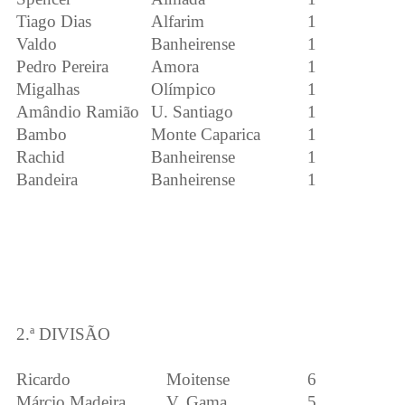
Tiago Dias
Alfarim
1
Valdo
Banheirense
1
Pedro Pereira
Amora
1
Migalhas
Olímpico
1
Amândio Ramião
U. Santiago
1
Bambo
Monte Caparica
1
Rachid
Banheirense
1
Bandeira
Banheirense
1
2.ª DIVISÃO
Ricardo
Moitense
6
Márcio Madeira
V. Gama
5