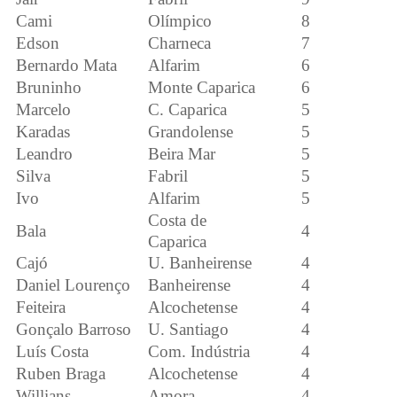
Cami
Olímpico
8
Edson
Charneca
7
Bernardo Mata
Alfarim
6
Bruninho
Monte Caparica
6
Marcelo
C. Caparica
5
Karadas
Grandolense
5
Leandro
Beira Mar
5
Silva
Fabril
5
Ivo
Alfarim
5
Costa de
Bala
4
Caparica
Cajó
U. Banheirense
4
Daniel Lourenço
Banheirense
4
Feiteira
Alcochetense
4
Gonçalo Barroso
U. Santiago
4
Luís Costa
Com. Indústria
4
Ruben Braga
Alcochetense
4
Willians
Amora
4