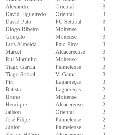
Alexandre
Oriental
3
David Figueiredo
Oriental
3
David Pato
FC Setúbal
3
Diogo Ribeiro
Moitense
3
Gonçalo
Moitense
3
Luís Almeida
Paio Pires
3
Marcel
Alcacereense
3
Rui Martinho
Moitense
3
Tiago Garcia
Palmelense
3
Tiago Sobral
V. Gama
3
Piri
Lagameças
3
Batista
Lagameças
2
Bruno
Moitense
2
Henrique
Alcacerense
2
Jailson
Oriental
2
José Filipe
Palmelense
2
Júnior
Palmelense
2
Nelson Hilário
Alcacerense
2