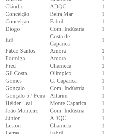
Cláudio
ADQC
1
Conceição
Beira Mar
1
Conceição
Fabril
1
Diogo
Com. Indústria
1
Costa de
Edi
1
Caparica
Fábio Santos
Amora
1
Formiga
Amora
1
Fred
Charneca
1
Gil Costa
Olímpico
1
Gomes
C. Caparica
1
Gonçalo
Com. Indústria
1
Gonçalo 5.ª Feira
Alfarim
1
Hélder Leal
Monte Caparica
1
João Monteiro
Com. Indústria
1
Júnior
ADQC
1
Leston
Charneca
1
Letras
Fabril
1