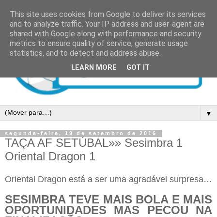
This site uses cookies from Google to deliver its services
and to analyze traffic. Your IP address and user-agent are
shared with Google along with performance and security
metrics to ensure quality of service, generate usage
statistics, and to detect and address abuse.
LEARN MORE
GOT IT
▼
segunda-feira, 19 de setembro de 2016
TAÇA AF SETÚBAL»» Sesimbra 1
Oriental Dragon 1
Oriental Dragon está a ser uma agradável surpresa…
SESIMBRA TEVE MAIS BOLA E MAIS
OPORTUNIDADES MAS PECOU NA