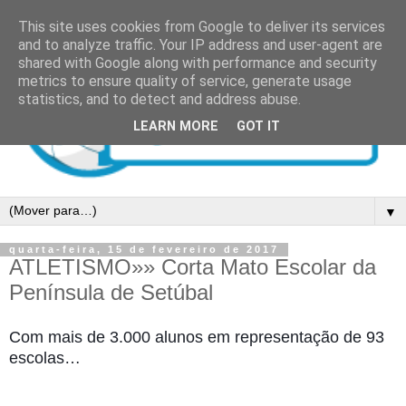
This site uses cookies from Google to deliver its services
and to analyze traffic. Your IP address and user-agent are
shared with Google along with performance and security
metrics to ensure quality of service, generate usage
statistics, and to detect and address abuse.
LEARN MORE
GOT IT
▼
quarta-feira, 15 de fevereiro de 2017
ATLETISMO»» Corta Mato Escolar da
Península de Setúbal
Com mais de 3.000 alunos em representação de 93
escolas…