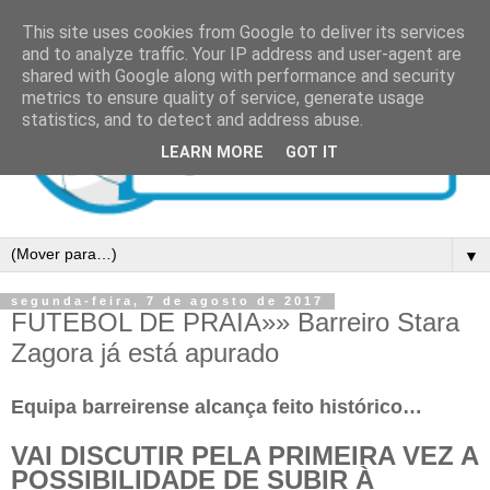
This site uses cookies from Google to deliver its services
and to analyze traffic. Your IP address and user-agent are
shared with Google along with performance and security
metrics to ensure quality of service, generate usage
statistics, and to detect and address abuse.
LEARN MORE
GOT IT
▼
segunda-feira, 7 de agosto de 2017
FUTEBOL DE PRAIA»» Barreiro Stara
Zagora já está apurado
Equipa barreirense alcança feito histórico…
VAI DISCUTIR PELA PRIMEIRA VEZ A
POSSIBILIDADE DE SUBIR À