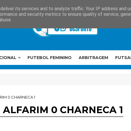
eliver its services and to analyze traffic. Your IP address and 
ormance and security metrics to ensure quality of service, gen
abuse.
CIONAL
FUTEBOL FEMININO
ARBITRAGEM
FUTSA
RIM 0 CHARNECA 1
 ALFARIM 0 CHARNECA 1