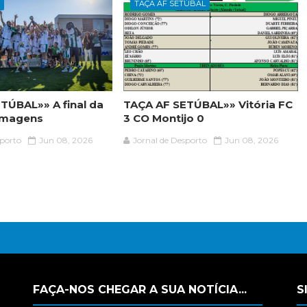
O
TAÇA AF SETÚBAL
TÚBAL»» A final da
TAÇA AF SETÚBAL»» Vitória FC
 imagens
3 CO Montijo 0
sporto
Jun 08, 2026
Jornal de Desporto
Jun 08, 2026
FAÇA-NOS CHEGAR A SUA NOTÍCIA...
S