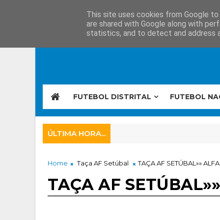
This site uses cookies from Google to d
are shared with Google along with perf
statistics, and to detect and address 
FUTEBOL DISTRITAL
FUTEBOL NA
ÚLTIMA HORA...
Home
Taça AF Setúbal
TAÇA AF SETÚBAL»» ALFA
TAÇA AF SETÚBAL»»