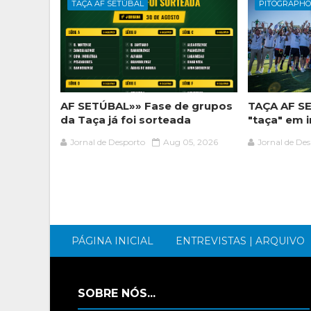
TAÇA AF SETÚBAL
PITOGRAPH
AF SETÚBAL»» Fase de grupos
TAÇA AF SE
da Taça já foi sorteada
"taça" em
Jornal de Desporto
Aug 05, 2026
Jornal de De
PÁGINA INICIAL
ENTREVISTAS | ARQUIVO
SOBRE NÓS...