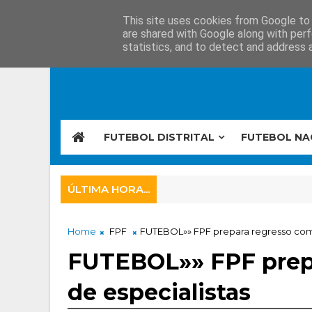
This site uses cookies from Google to d
are shared with Google along with perf
statistics, and to detect and address 
FUTEBOL DISTRITAL
FUTEBOL NA
ÚLTIMA HORA...
Home
FPF
FUTEBOL»» FPF prepara regresso com 
FUTEBOL»» FPF prep
de especialistas