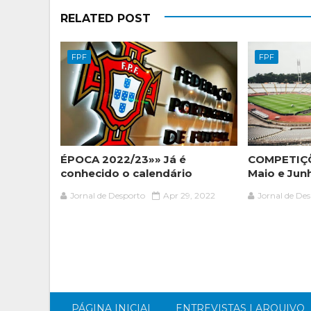
RELATED POST
FPF
FPF
ÉPOCA 2022/23»» Já é
COMPETIÇÕ
conhecido o calendário
Maio e Jun
Jornal de Desporto
Apr 29, 2022
Jornal de De
PÁGINA INICIAL
ENTREVISTAS | ARQUIVO