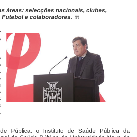
es áreas: selecções nacionais, clubes,
 Futebol e colaboradores.
r
o
o
o
s
e
s
s
s
s
,
de Pública, o Instituto de Saúde Pública da