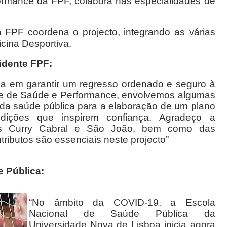
formance da FPF, colabora nas especialidades de
FPF coordena o projecto, integrando as várias
cina Desportiva.
idente FPF:
 em garantir um regresso ordenado e seguro à
de de Saúde e Performance, envolvemos algumas
a da saúde pública para a elaboração de um plano
ições que inspirem confiança. Agradeço a
is Curry Cabral e São João, bem como das
ributos são essenciais neste projecto”
e Pública:
“No âmbito da COVID-19, a Escola
Nacional de Saúde Pública da
Universidade Nova de Lisboa inicia agora