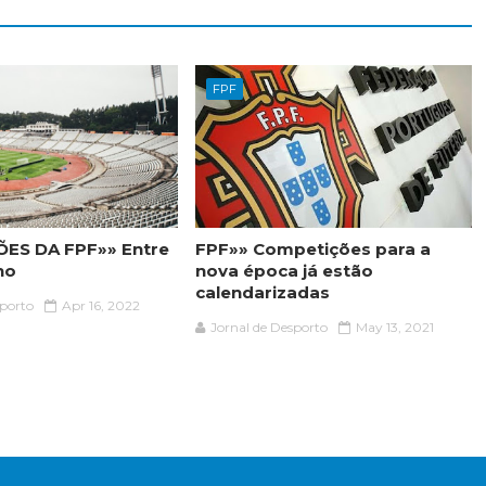
FPF
ES DA FPF»» Entre
FPF»» Competições para a
ho
nova época já estão
calendarizadas
sporto
Apr 16, 2022
Jornal de Desporto
May 13, 2021