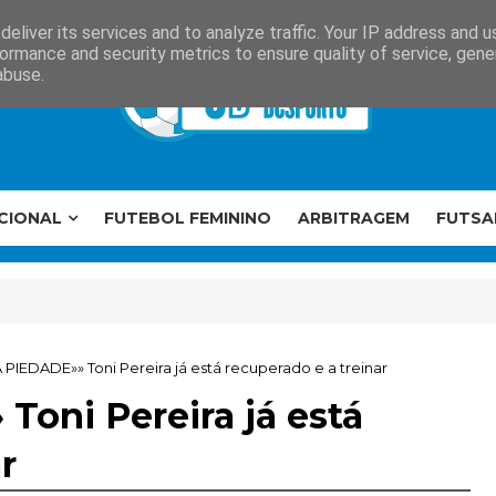
eliver its services and to analyze traffic. Your IP address and 
ormance and security metrics to ensure quality of service, gen
abuse.
CIONAL
FUTEBOL FEMININO
ARBITRAGEM
FUTSA
IEDADE»» Toni Pereira já está recuperado e a treinar
oni Pereira já está
r