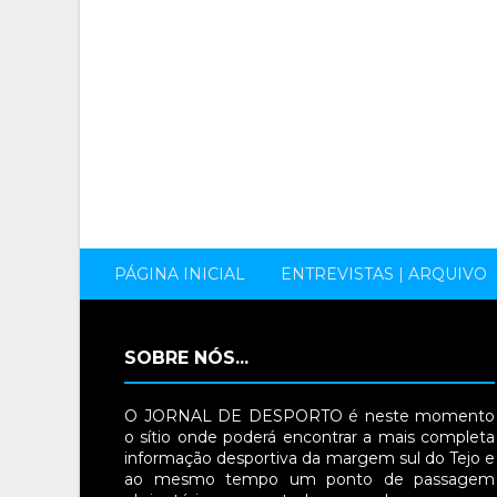
PÁGINA INICIAL
ENTREVISTAS | ARQUIVO
SOBRE NÓS...
O JORNAL DE DESPORTO é neste momento
o sítio onde poderá encontrar a mais completa
informação desportiva da margem sul do Tejo e
ao mesmo tempo um ponto de passagem