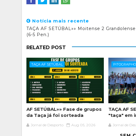
Notícia mais recente
TAÇA AF SETÚBAL»» Moitense 2 Grandolense
(6-5 Pen.)
RELATED POST
TAÇA AF SETÚBAL
PITOGRAPH
AF SETÚBAL»» Fase de grupos
TAÇA AF SE
da Taça já foi sorteada
"taça" em
Jornal de Desporto
Aug 05, 2026
Jornal de De
SEM 