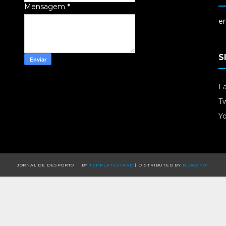
Mensagem
*
em
S
F
Tw
Y
JORNAL DE DESPORTO
BY
TEMPLATESYARD
| DISTRIBUTED BY
BLOGSPOT