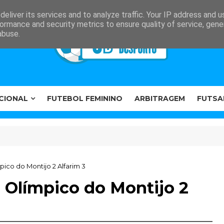
eliver its services and to analyze traffic. Your IP address and 
ormance and security metrics to ensure quality of service, gen
abuse.
CIONAL
FUTEBOL FEMININO
ARBITRAGEM
FUTSA
co do Montijo 2 Alfarim 3
Olímpico do Montijo 2