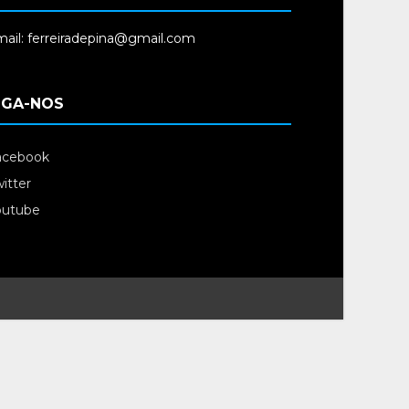
ail: ferreiradepina@gmail.com
IGA-NOS
acebook
itter
outube