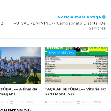
Notícia mais antiga
 2
FUTSAL FEMININO»» Campeonato Distrital De
Seniores
O
TAÇA AF SETÚBAL
TÚBAL»» A final da
TAÇA AF SETÚBAL»» Vitória FC
 imagens
3 CO Montijo 0
sporto
Jun 08, 2026
Jornal de Desporto
Jun 08, 2026
COMENTÁRIOS: