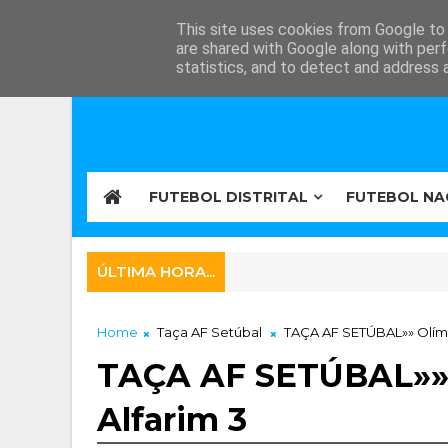
This site uses cookies from Google to d
are shared with Google along with perf
statistics, and to detect and address 
FUTEBOL DISTRITAL
FUTEBOL NA
ÚLTIMA HORA...
Home
Taça AF Setúbal
TAÇA AF SETÚBAL»» Olímpi
TAÇA AF SETÚBAL»» 
Alfarim 3