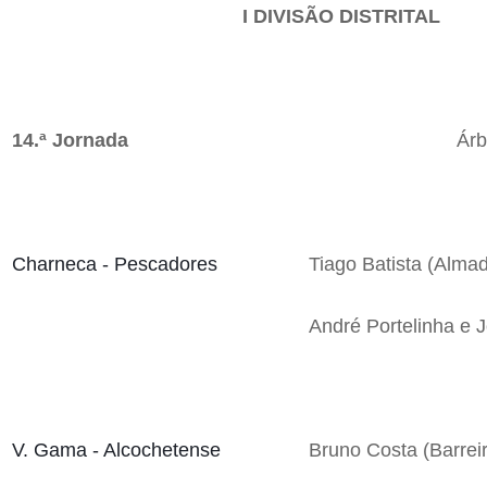
I DIVISÃO DISTRITAL
14.ª Jornada
Árb
Charneca - Pescadores
Tiago Batista (Almad
André Portelinha e 
V. Gama - Alcochetense
Bruno Costa (Barrei