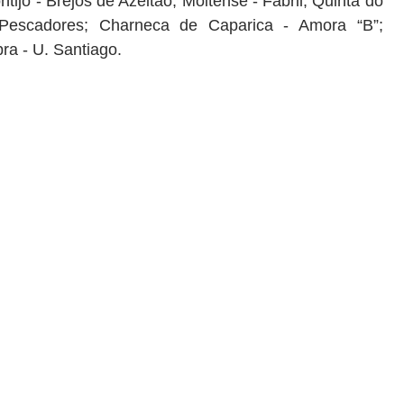
ijo - Brejos de Azeitão; Moitense - Fabril; Quinta do
 Pescadores; Charneca de Caparica - Amora “B”;
mbra - U. Santiago.