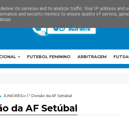
eliver its services and to analyze traffic. Your IP address and 
ormance and security metrics to ensure quality of service, gen
abuse.
CIONAL
FUTEBOL FEMININO
ARBITRAGEM
FUTSA
JUNIORES»» 1.ª Divisão da AF Setúbal
ão da AF Setúbal