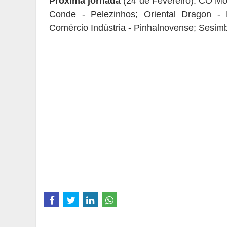
Próxima jornada
(24 de Fevereiro): CO Mont
Conde - Pelezinhos; Oriental Dragon -
Comércio Indústria - Pinhalnovense; Sesi