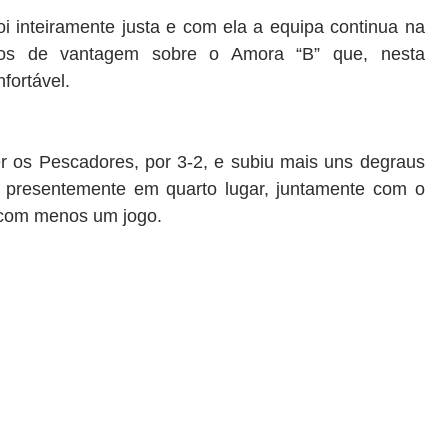
foi inteiramente justa e com ela a equipa continua na
ntos de vantagem
sobre o
A
mor
a
“B”
que
,
nesta
fortável
.
er os
P
escadores
,
por 3
-
2
, e subiu mais uns
degraus
a
presentemente
em quarto lugar
,
juntamente com o
com menos um jogo
.