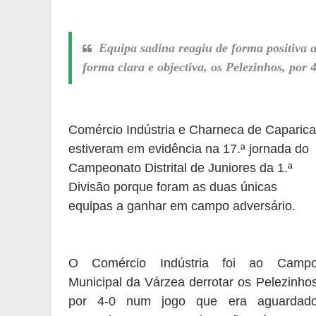
Equipa sadina reagiu de forma positiva a
forma clara e objectiva, os Pelezinhos, por 
Comércio
I
ndústria e
C
harneca de
C
aparica
estiveram em evidência na 17
.
ª jornada do
C
ampeonato
D
istrital de
J
uniores da
1.ª
D
ivisão porque foram as
duas
únicas
equipas a ganhar
em campo
adversário
.
O
C
omércio
I
ndústria foi ao
C
amp
M
unicipal da Várzea derrotar os Pel
e
zinho
por 4
-
0 num jogo que era aguardad