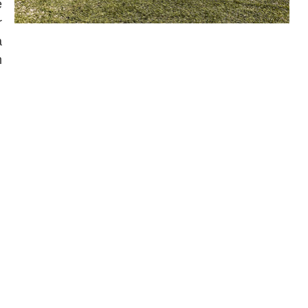
e
r
a
m