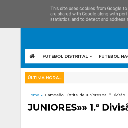
This site uses cookies from Google to d
are shared with Google along with perf
statistics, and to detect and address 
FUTEBOL DISTRITAL
FUTEBOL NA
ÚLTIMA HORA...
Home
Campeão Distrital de Juniores da 1.ª Divisão
JUNIORES»» 1.ª Divis