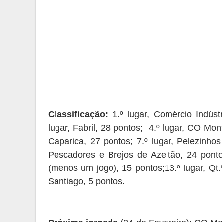
Classificação:
1.º lugar,
Com
ércio
Indúst
lugar, Fabril, 28 pontos; 4.º lugar, CO M
Caparica, 27 pontos; 7
.º lugar,
Pelezinhos
Pescadores e
Brejos de Azeitão
, 24 pont
(menos um jogo), 15 pontos;13.º lugar,
Q
t
Santiago,
5
pontos
.