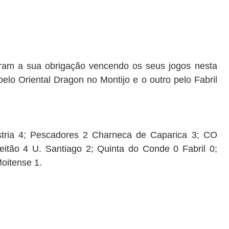
ram a sua obrigação
vencendo os seus jogos
nesta
pelo Ori
ental Dragon no Montijo e
o
outro pelo
F
abril
tria 4; Pescadores 2 Charneca de Caparica 3; CO
eitão 4 U. Santiago 2; Quinta do Conde 0 Fabril 0;
Moitense 1.