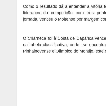
Com
o o resultado dá a entender a vitória 
liderança da competição com três po
jornada
,
venceu o
M
oitense por margem con
O
C
harneca foi
à
Costa
de Caparica
venc
na tabela classificativa
,
onde se encontr
Pinhalnovense
e
O
límpico do Montijo
,
este 