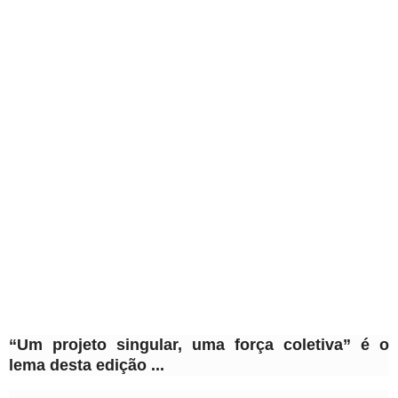
“
Um
p
rojeto
s
ingular,
u
ma
f
orça
c
oletiva
” é o
lema desta edição ...