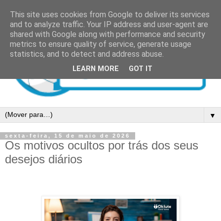
This site uses cookies from Google to deliver its services
and to analyze traffic. Your IP address and user-agent are
shared with Google along with performance and security
metrics to ensure quality of service, generate usage
statistics, and to detect and address abuse.
LEARN MORE
GOT IT
▼
sexta-feira, 15 de maio de 2026
Os motivos ocultos por trás dos seus
desejos diários