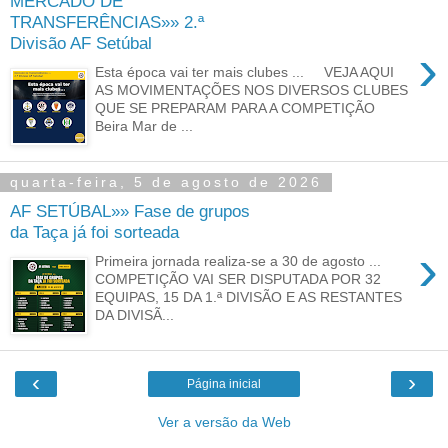
MERCADO DE
TRANSFERÊNCIAS»» 2.ª
Divisão AF Setúbal
›
Esta época vai ter mais clubes ... VEJA AQUI
AS MOVIMENTAÇÕES NOS DIVERSOS CLUBES
QUE SE PREPARAM PARA A COMPETIÇÃO
Beira Mar de ...
quarta-feira, 5 de agosto de 2026
AF SETÚBAL»» Fase de grupos
da Taça já foi sorteada
›
Primeira jornada realiza-se a 30 de agosto ...
COMPETIÇÃO VAI SER DISPUTADA POR 32
EQUIPAS, 15 DA 1.ª DIVISÃO E AS RESTANTES
DA DIVISÃ...
‹
›
Página inicial
Ver a versão da Web