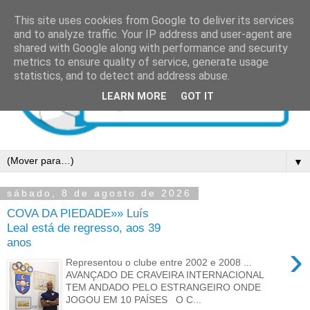
This site uses cookies from Google to deliver its services
and to analyze traffic. Your IP address and user-agent are
shared with Google along with performance and security
metrics to ensure quality of service, generate usage
statistics, and to detect and address abuse.
LEARN MORE
GOT IT
▼
sábado, 8 de agosto de 2026
COVA DA PIEDADE»» Luís
Leal está de regresso, aos 39
anos
›
Representou o clube entre 2002 e 2008 ...
AVANÇADO DE CRAVEIRA INTERNACIONAL
TEM ANDADO PELO ESTRANGEIRO ONDE
JOGOU EM 10 PAÍSES O C...