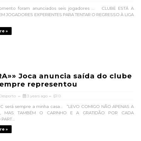
mento foram anunciados seis jogadores ... CLUBE ESTÁ A
EM JOGADORES EXPERIENTES PARA TENTAR O REGRESSO À LIGA
re »
»» Joca anuncia saída do clube
sempre representou
 Desporto
3 years ago
0
FC será sempre a minha casa… “LEVO COMIGO NÃO APENAS A
A, MAS TAMBÉM O CARINHO E A GRATIDÃO POR CADA
ART...
re »