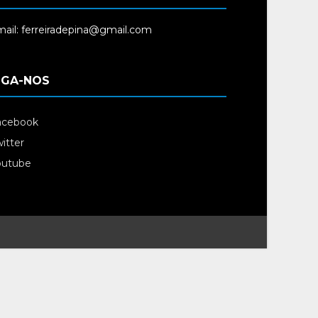
ail: ferreiradepina@gmail.com
IGA-NOS
acebook
itter
outube