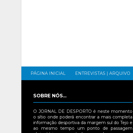
PÁGINA INICIAL
ENTREVISTAS | ARQUIVO
SOBRE NÓS...
O JORNAL DE DESPORTO é neste momento
o sítio onde poderá encontrar a mais completa
informação desportiva da margem sul do Tejo e
ao mesmo tempo um ponto de passagem