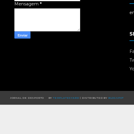
Mensagem
*
em
S
F
Tw
Y
JORNAL DE DESPORTO
BY
TEMPLATESYARD
| DISTRIBUTED BY
BLOGSPOT