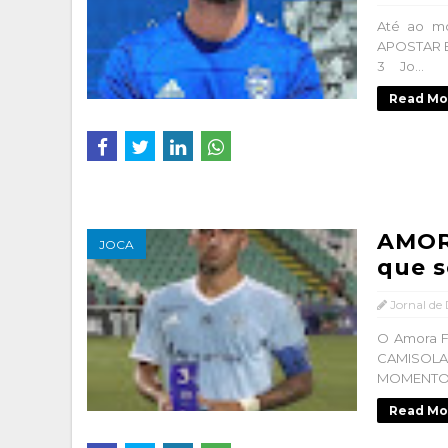
Até ao mo
APOSTAR 
3 Jo...
Read Mo
AMORA
JOCA
que 
Jornal de
O Amora 
CAMISOL
MOMENTO P
Read Mo