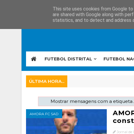
This site uses cookies from Google to d
are shared with Google along with perf
statistics, and to detect and address 
FUTEBOL DISTRITAL
FUTEBOL NA
ÚLTIMA HORA...
Mostrar mensagens com a etiqueta
AMORA
AMORA FC SAD
cons
Jornal de