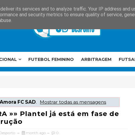
eliver its services and to analyze traffic. Your IP address and 
ormance and security metrics to ensure quality of service, gen
abuse.
CIONAL
FUTEBOL FEMININO
ARBITRAGEM
FUTSA
Amora FC SAD
.
Mostrar todas as mensagens
 »» Plantel já está em fase de
trução
 Desporto
month ago
0