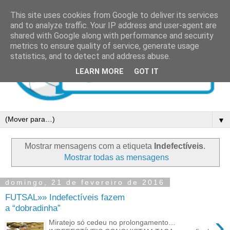
This site uses cookies from Google to deliver its services
and to analyze traffic. Your IP address and user-agent are
shared with Google along with performance and security
metrics to ensure quality of service, generate usage
statistics, and to detect and address abuse.
LEARN MORE
GOT IT
▼
Mostrar mensagens com a etiqueta
Indefectíveis
.
Mostrar todas as mensagens
domingo, 21 de fevereiro de 2016
FUTSAL»» Indefectíveis fazem
a “dobradinha”
›
Miratejo só cedeu no prolongamento…