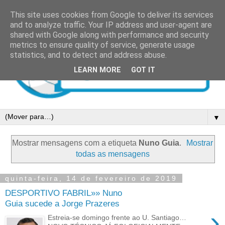
This site uses cookies from Google to deliver its services
and to analyze traffic. Your IP address and user-agent are
shared with Google along with performance and security
metrics to ensure quality of service, generate usage
statistics, and to detect and address abuse.
LEARN MORE
GOT IT
▼
Mostrar mensagens com a etiqueta
Nuno Guia
.
Mostrar
todas as mensagens
quinta-feira, 14 de fevereiro de 2019
DESPORTIVO FABRIL»» Nuno
Guia sucede a Jorge Prazeres
›
Estreia-se domingo frente ao U. Santiago…