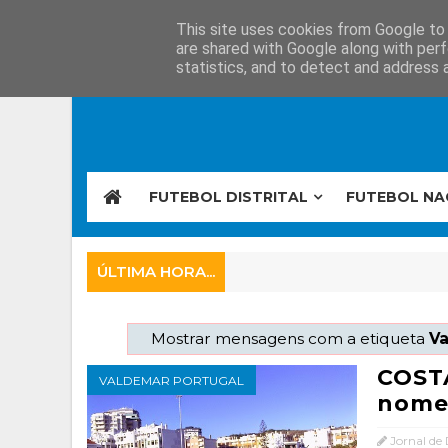
This site uses cookies from Google to d
are shared with Google along with perf
statistics, and to detect and address 
FUTEBOL DISTRITAL
FUTEBOL NA
ÚLTIMA HORA...
Mostrar mensagens com a etiqueta
Va
COST
VALDEMAR PORTUGAL
nome
Jornal de