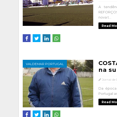
A tendên
REFORÇOS N
nova t...
Read Mo
COSTA
VALDEMAR PORTUGAL
na su
Jornal de
Da época 
Portugal a
Read Mo