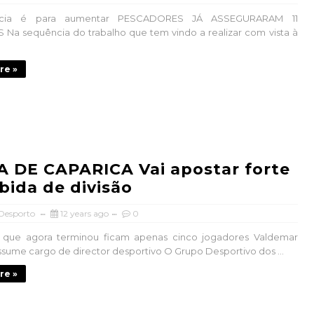
cia é para aumentar PESCADORES JÁ ASSEGURARAM 11
a sequência do trabalho que tem vindo a realizar com vista à
re »
 DE CAPARICA Vai apostar forte
bida de divisão
 Desporto
12 years ago
0
que agora terminou ficam apenas cinco jogadores Valdemar
ssume cargo de director desportivo O Grupo Desportivo dos ...
re »