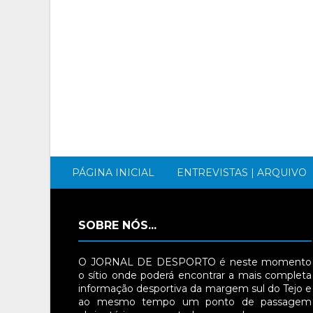
PÁGINA INICIAL
ENTREVISTAS | ARQUIVO
SOBRE NÓS...
O JORNAL DE DESPORTO é neste momento
o sítio onde poderá encontrar a mais completa
informação desportiva da margem sul do Tejo e
ao mesmo tempo um ponto de passagem