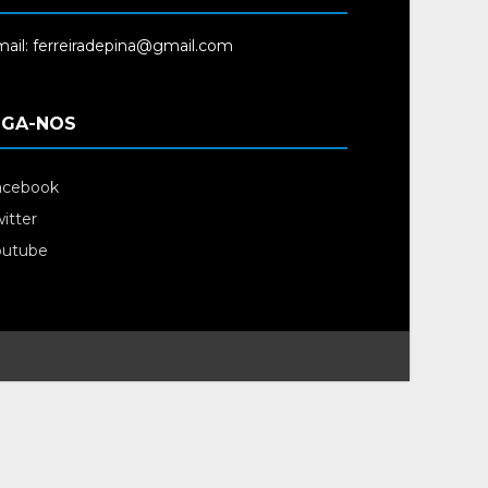
ail: ferreiradepina@gmail.com
IGA-NOS
acebook
itter
outube