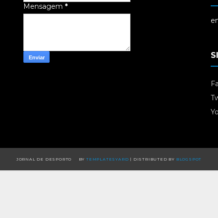
Mensagem
*
em
S
F
Tw
Y
JORNAL DE DESPORTO
BY
TEMPLATESYARD
| DISTRIBUTED BY
BLOGSPOT