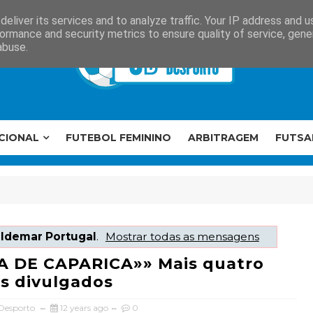
eliver its services and to analyze traffic. Your IP address and 
ormance and security metrics to ensure quality of service, gen
abuse.
CIONAL
FUTEBOL FEMININO
ARBITRAGEM
FUTSA
ldemar Portugal
.
Mostrar todas as mensagens
A DE CAPARICA»» Mais quatro
s divulgados
 Desporto
12 years ago
0