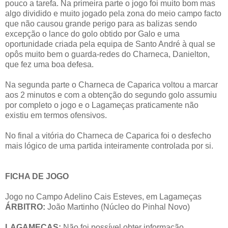
pouco a tarefa. Na primeira parte o jogo foi muito bom mas
algo dividido e muito jogado pela zona do meio campo facto
que não causou grande perigo para as balizas sendo
excepção o lance do golo obtido por Galo e uma
oportunidade criada pela equipa de Santo André à qual se
opôs muito bem o guarda-redes do Charneca, Danielton,
que fez uma boa defesa.
Na segunda parte o Charneca de Caparica voltou a marcar
aos 2 minutos e com a obtenção do segundo golo assumiu
por completo o jogo e o Lagameças praticamente não
existiu em termos ofensivos.
No final a vitória do Charneca de Caparica foi o desfecho
mais lógico de uma partida inteiramente controlada por si.
FICHA DE JOGO
Jogo no Campo Adelino Cais Esteves, em Lagameças
ÁRBITRO:
João Martinho (Núcleo do Pinhal Novo)
LAGAMEÇAS:
Não foi possível obter informação