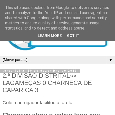
This site uses cookies from Google to deliver its services
and to analyze traffic. Your IP address and user-agent are
shared with Google along with performance and security
metrics to ensure quality of service, generate usage
statistics, and to detect and address abuse.
LEARN MORE
GOT IT
▼
terça-feira, 10 de dezembro de 2013
2.ª DIVISÃO DISTRITAL»»
LAGAMEÇAS 0 CHARNECA DE
CAPARICA 3
Golo madrugador facilitou a tarefa
Charneca abriu o activo logo aos