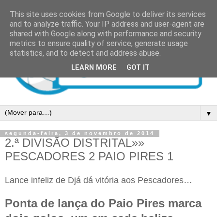
This site uses cookies from Google to deliver its services
and to analyze traffic. Your IP address and user-agent are
shared with Google along with performance and security
metrics to ensure quality of service, generate usage
statistics, and to detect and address abuse.
LEARN MORE
GOT IT
▼
segunda-feira, 3 de novembro de 2014
2.ª DIVISÃO DISTRITAL»»
PESCADORES 2 PAIO PIRES 1
Lance infeliz de Djá dá vitória aos Pescadores…
Ponta de lança do Paio Pires marca