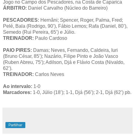
Jogo no Campo dos Pescadores, na Costa de Caparica
ÁRBITRO:
Daniel Carvalho (Núcleo do Barreiro)
PESCADORES:
Hernâni; Spencer, Roger, Palma, Fred;
Pelé, Bala (Rodrigo, 90’), Fábio Lemos; Rafa (Daniel, 80’),
Semedo (Rui Pereira, 65’) e Júlio.
TREINADOR:
Paulo Cardoso
PAIO PIRES:
Damas; Neves, Fernando, Caldeira, Iuri
(Bruno César, 85’); Nazário, Filipe Pinto e João Vasco
(Ruben Abreu, 75’); Adilson, Djá e Flávio Costa (Nivaldo,
62’).
TREINADOR:
Carlos Neves
Ao intervalo:
1-0
Marcadores:
1-0, Júlio (18’); 1-1, Djá (56’); 2-1, Djá (62’) pb.
Partilhar