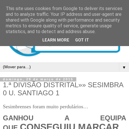
This site uses cookies from Google to deliver its services
and to analyze traffic. Your IP address and user-agent are
shared with Google along with performance and security
metrics to ensure quality of service, generate usage
statistics, and to detect and address abuse.
LEARN MORE
GOT IT
▼
domingo, 29 de março de 2015
1.ª DIVISÃO DISTRITAL»» SESIMBRA
0 U. SANTIAGO 1
Sesimbrenses foram muito perdulários…
GANHOU A EQUIPA
CONSEGUIU MARCAR
QUE