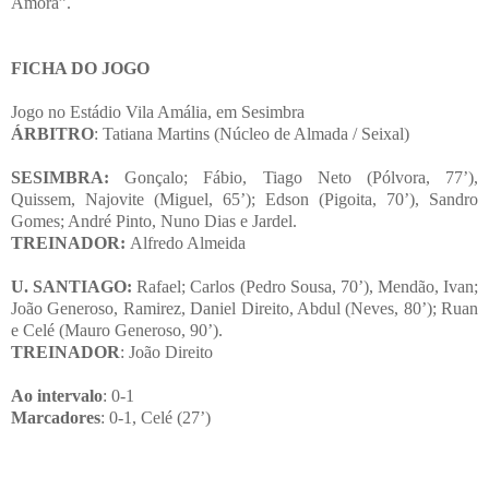
Amora”.
FICHA DO JOGO
Jogo no Estádio Vila Amália, em Sesimbra
ÁRBITRO
:
Tatiana Martins (Núcleo de Almada / Seixal)
SESIMBRA:
Gonçalo; Fábio, Tiago Neto (Pólvora, 77’),
Quissem, Najovite (Miguel, 65’); Edson (Pigoita, 70’), Sandro
Gomes; André Pinto, Nuno Dias e Jardel.
TREINADOR:
Alfredo Almeida
U. SANTIAGO:
Rafael; Carlos (Pedro Sousa, 70’), Mendão, Ivan;
João Generoso, Ramirez, Daniel Direito, Abdul (Neves, 80’); Ruan
e Celé (Mauro Generoso, 90’).
TREINADOR
: João Direito
Ao intervalo
: 0-1
Marcadores
: 0-1, Celé (27’)