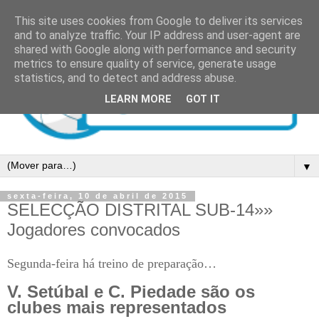
This site uses cookies from Google to deliver its services
and to analyze traffic. Your IP address and user-agent are
shared with Google along with performance and security
metrics to ensure quality of service, generate usage
statistics, and to detect and address abuse.
LEARN MORE
GOT IT
▼
sexta-feira, 10 de abril de 2015
SELECÇÃO DISTRITAL SUB-14»»
Jogadores convocados
Segunda-feira há treino de preparação…
V. Setúbal e C. Piedade são os
clubes mais representados