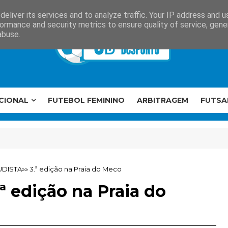
eliver its services and to analyze traffic. Your IP address and 
ormance and security metrics to ensure quality of service, gen
abuse.
CIONAL
FUTEBOL FEMININO
ARBITRAGEM
FUTSA
DISTA»» 3.ª edição na Praia do Meco
 edição na Praia do