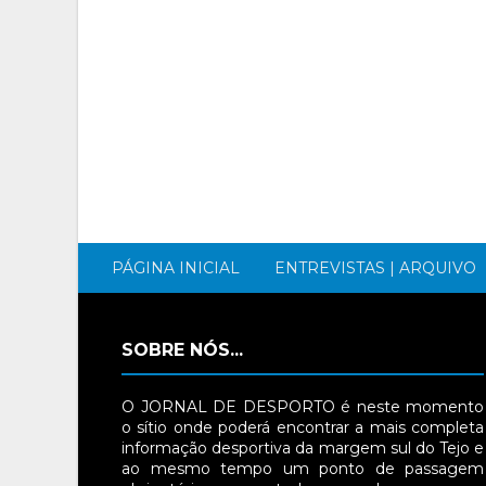
PÁGINA INICIAL
ENTREVISTAS | ARQUIVO
SOBRE NÓS...
O JORNAL DE DESPORTO é neste momento
o sítio onde poderá encontrar a mais completa
informação desportiva da margem sul do Tejo e
ao mesmo tempo um ponto de passagem