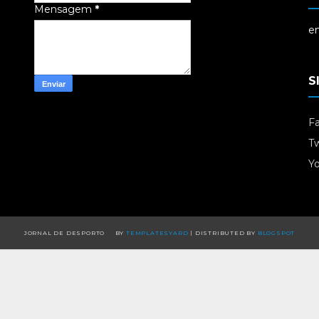
Mensagem
*
em
S
F
Tw
Y
JORNAL DE DESPORTO
BY
TEMPLATESYARD
| DISTRIBUTED BY
BLOGSPOT