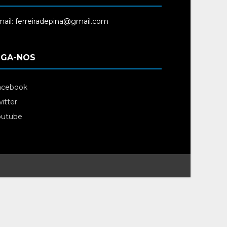
ail: ferreiradepina@gmail.com
IGA-NOS
acebook
itter
outube