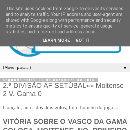
This site uses cookies from Google to deliver its services
and to analyze traffic. Your IP address and user-agent are
shared with Google along with performance and security
metrics to ensure quality of service, generate usage
statistics, and to detect and address abuse.
LEARN MORE
GOT IT
▼
segunda-feira, 14 de dezembro de 2015
2.ª DIVISÃO AF SETÚBAL»» Moitense
2 V. Gama 0
Gonçalo, autor dos dois golos, foi o homem do jogo…
VITÓRIA SOBRE O VASCO DA GAMA