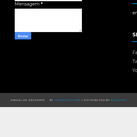
Mensagem
*
em
S
F
Tw
Y
JORNAL DE DESPORTO
BY
TEMPLATESYARD
| DISTRIBUTED BY
BLOGSPOT