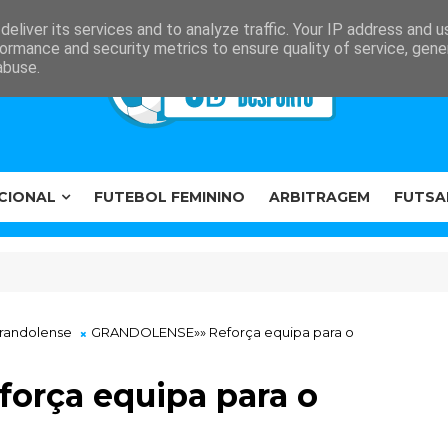
eliver its services and to analyze traffic. Your IP address and 
ormance and security metrics to ensure quality of service, gen
abuse.
CIONAL
FUTEBOL FEMININO
ARBITRAGEM
FUTSA
randolense
GRANDOLENSE»» Reforça equipa para o
rça equipa para o