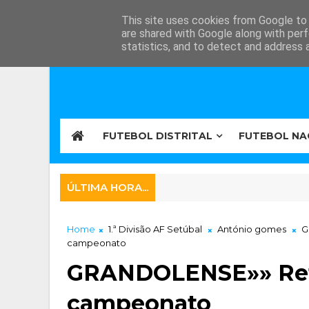
This site uses cookies from Google to d
are shared with Google along with perf
statistics, and to detect and address 
FUTEBOL DISTRITAL
FUTEBOL NA
ÚLTIMA HORA...
Home
1.ª Divisão AF Setúbal
António gomes
G
campeonato
GRANDOLENSE»» Refo
campeonato