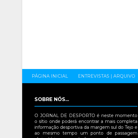
PÁGINA INICIAL
ENTREVISTAS | ARQUIVO
SOBRE NÓS...
O JORNAL DE DESPORTO é neste momento
o sítio onde poderá encontrar a mais completa
informação desportiva da margem sul do Tejo e
ao mesmo tempo um ponto de passagem