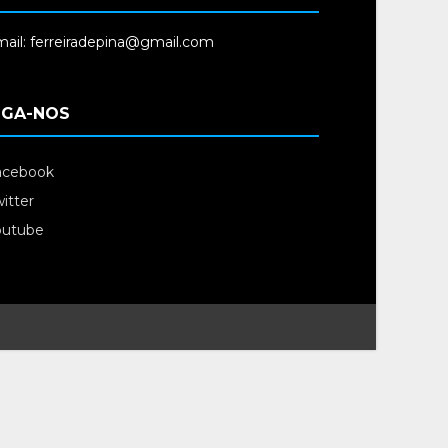
ail: ferreiradepina@gmail.com
IGA-NOS
acebook
itter
outube