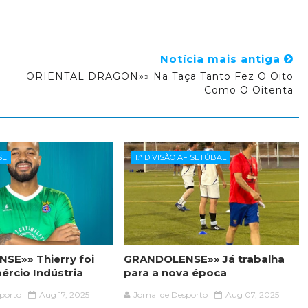
Notícia mais antiga
ORIENTAL DRAGON»» Na Taça Tanto Fez O Oito
Como O Oitenta
SE
1.ª DIVISÃO AF SETÚBAL
SE»» Thierry foi
GRANDOLENSE»» Já trabalha
ércio Indústria
para a nova época
sporto
Aug 17, 2025
Jornal de Desporto
Aug 07, 2025