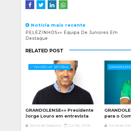
Notícia mais recente
PELEZINHOS»» Equipa De Juniores Em
Destaque
RELATED POST
1.ª DIVISÃO AF SETÚBAL
GRANDOLEN
GRANDOLENSE»» Presidente
GRANDOLEN
Jorge Louro em entrevista
para o Com
Jornal de Desporto
Jul 08, 2026
Jornal de De