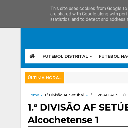
This site uses cookies from Google to d
are shared with Google along with perf
statistics, and to detect and address 
FUTEBOL DISTRITAL
FUTEBOL NA
ÚLTIMA HORA...
Home
1.ª Divisão AF Setúbal
1.ª DIVISÃO AF SETÚB
1.ª DIVISÃO AF SETÚ
Alcochetense 1