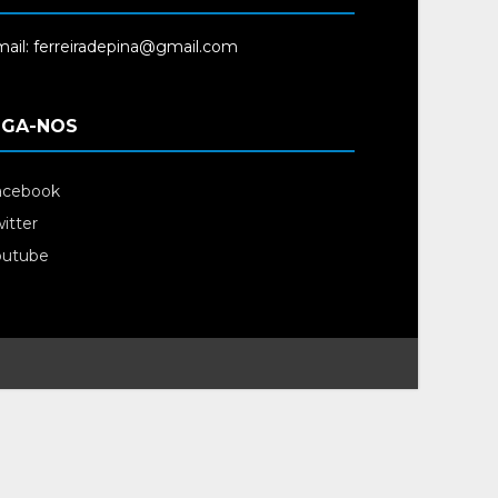
ail: ferreiradepina@gmail.com
IGA-NOS
acebook
itter
outube