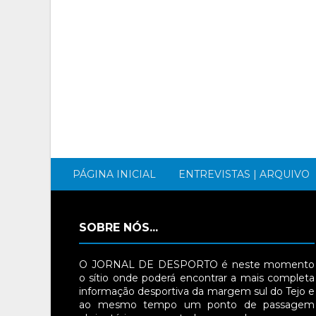
PÁGINA INICIAL
ENTREVISTAS | ARQUIVO
SOBRE NÓS...
O JORNAL DE DESPORTO é neste momento
o sítio onde poderá encontrar a mais completa
informação desportiva da margem sul do Tejo e
ao mesmo tempo um ponto de passagem