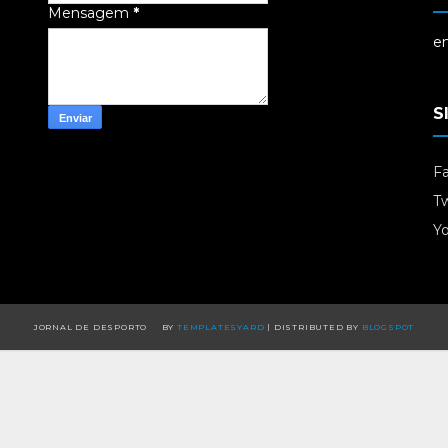
Mensagem
*
em
S
F
Tw
Y
JORNAL DE DESPORTO
BY
TEMPLATESYARD
| DISTRIBUTED BY
BLOGSPOT