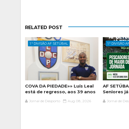
RELATED POST
1.ª DIVISÃO AF SETÚBAL
1.ª DIVISÃO 
COVA DA PIEDADE»» Luís Leal
AF SETÚBAL
está de regresso, aos 39 anos
Seniores j
Jornal de Desporto
Aug 08, 2026
Jornal de De