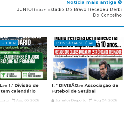
Notícia mais antiga
JUNIORES»» Estádio Do Bravo Recebeu Dérbi
Do Concelho
AF SETÚBAL
1.ª DIVISÃO AF SETÚBAL
»» 1.ª Divisão de
1. ª DIVISÃO»» Associação de
á tem calendário
Futebol de Setúbal
sporto
Aug 05, 2026
Jornal de Desporto
Aug 04, 2026