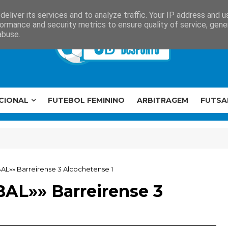
eliver its services and to analyze traffic. Your IP address and 
ormance and security metrics to ensure quality of service, gen
abuse.
CIONAL
FUTEBOL FEMININO
ARBITRAGEM
FUTSA
AL»» Barreirense 3 Alcochetense 1
BAL»» Barreirense 3