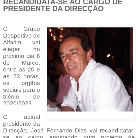
RECANDIDATA-SE AO CARGO DE
PRESIDENTE DA DIRECÇÃO
O Grupo
Desportivo de
Alfarim vai
eleger no
próximo dia 6
de Março,
entre as 20 e
as 23 horas,
os órgãos
sociais para o
triénio de
2020/2023.
O actual
presidente da
Direcção, José Fernando Dias vai recandidatar-
se ao cargo apostando num projecto de