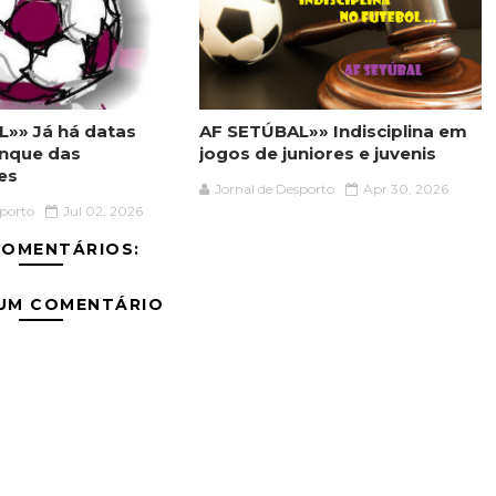
»» Já há datas
AF SETÚBAL»» Indisciplina em
anque das
jogos de juniores e juvenis
es
Jornal de Desporto
Apr 30, 2026
sporto
Jul 02, 2026
COMENTÁRIOS:
 UM COMENTÁRIO