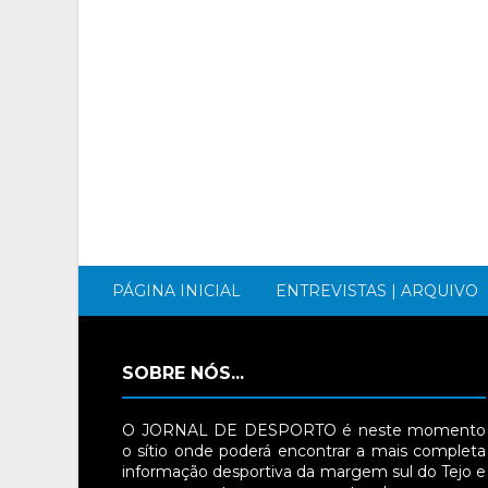
PÁGINA INICIAL
ENTREVISTAS | ARQUIVO
SOBRE NÓS...
O JORNAL DE DESPORTO é neste momento
o sítio onde poderá encontrar a mais completa
informação desportiva da margem sul do Tejo e