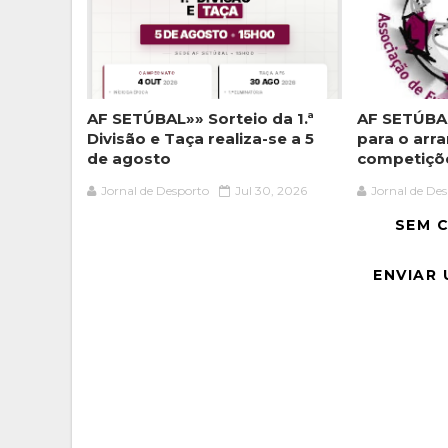
AF SETÚBAL»» Sorteio da 1.ª
AF SETÚBAL
Divisão e Taça realiza-se a 5
para o arr
de agosto
competiçõ
Jornal de Desporto
Jul 30, 2026
Jornal de De
SEM 
ENVIAR