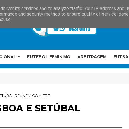
eliver its services and to analyze traffic. Your IP address and 
ormance and security metrics to ensure quality of service, gen
abuse.
CIONAL
FUTEBOL FEMININO
ARBITRAGEM
FUTSA
SETÚBAL REÚNEM COM FPF
SBOA E SETÚBAL