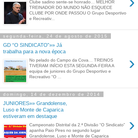
›
Clube sadino sente-se honrado… MELHOR
TREINADOR DO MUNDO NÃO ESQUECE
CLUBE POR ONDE PASSOU O Grupo Desportivo
e Recreativ...
segunda-feira, 24 de agosto de 2015
GD “O SINDICATO”»» Já
trabalha para a nova época
›
No pelado do Campo da Cova… TREINOS
TIVERAM INÍCIO ESTA SEGUNDA-FEIRA A
equipa de juniores do Grupo Desportivo e
Recreativo “O ...
domingo, 14 de dezembro de 2014
JUNIORES»» Grandolense,
Luso e Monte de Caparica
estiveram em destaque
›
Campeonato Distrital da 2.ª Divisão “O Sindicato”
apanha Paio Pires no segundo lugar
Grandolense, Luso e Monte de Caparica