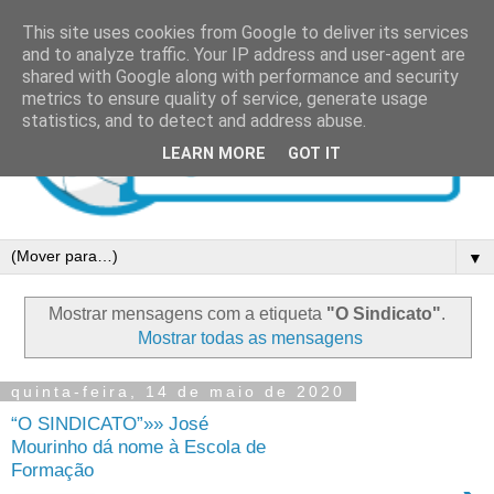
This site uses cookies from Google to deliver its services
and to analyze traffic. Your IP address and user-agent are
shared with Google along with performance and security
metrics to ensure quality of service, generate usage
statistics, and to detect and address abuse.
LEARN MORE
GOT IT
▼
Mostrar mensagens com a etiqueta
"O Sindicato"
.
Mostrar todas as mensagens
quinta-feira, 14 de maio de 2020
“O SINDICATO”»» José
Mourinho dá nome à Escola de
Formação