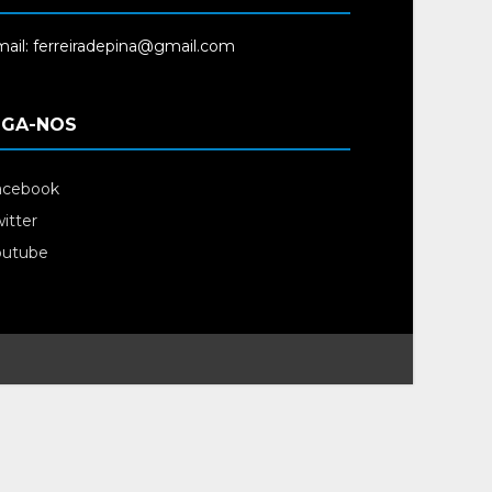
ail: ferreiradepina@gmail.com
IGA-NOS
acebook
itter
outube