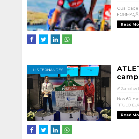
Qualidade
FORMAÇÃO 
Read Mo
ATLE
LUÍS FERNANDES
camp
Jornal de
Nos 60 me
TÍTULO EU
Read Mo