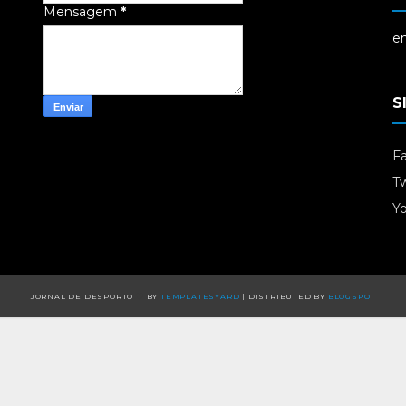
Mensagem
*
em
S
F
Tw
Y
JORNAL DE DESPORTO
BY
TEMPLATESYARD
| DISTRIBUTED BY
BLOGSPOT