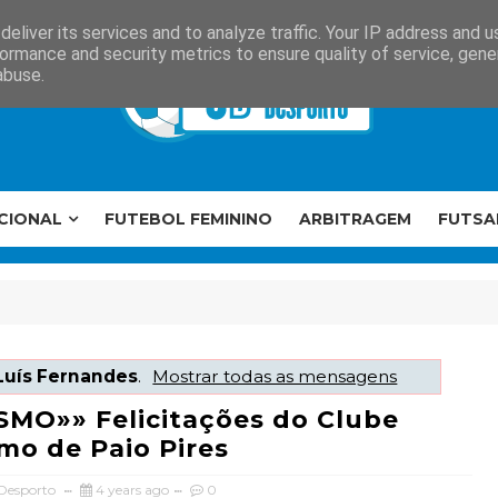
eliver its services and to analyze traffic. Your IP address and 
ormance and security metrics to ensure quality of service, gen
abuse.
CIONAL
FUTEBOL FEMININO
ARBITRAGEM
FUTSA
Luís Fernandes
.
Mostrar todas as mensagens
SMO»» Felicitações do Clube
smo de Paio Pires
 Desporto
4 years ago
0