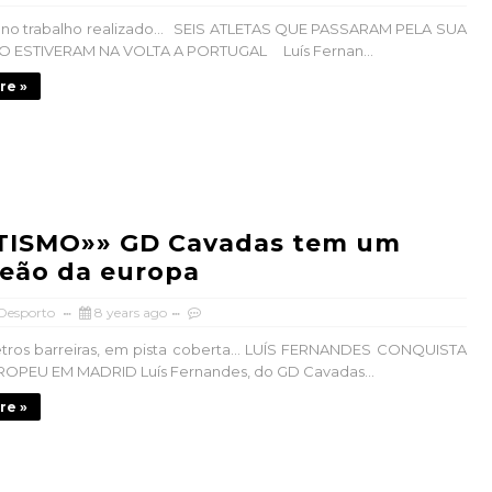
 no trabalho realizado… SEIS ATLETAS QUE PASSARAM PELA SUA
ESTIVERAM NA VOLTA A PORTUGAL Luís Fernan...
re »
TISMO»» GD Cavadas tem um
eão da europa
 Desporto
8 years ago
tros barreiras, em pista coberta… LUÍS FERNANDES CONQUISTA
ROPEU EM MADRID Luís Fernandes, do GD Cavadas...
re »