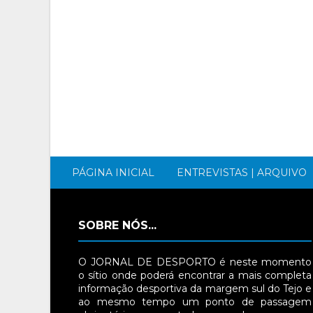
PÁGINA INICIAL
ENTREVISTAS | ARQUIVO
SOBRE NÓS...
O JORNAL DE DESPORTO é neste momento
o sítio onde poderá encontrar a mais completa
informação desportiva da margem sul do Tejo e
ao mesmo tempo um ponto de passagem